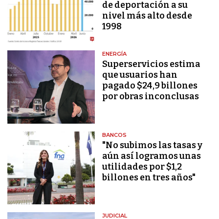
de deportación a su
nivel más alto desde
1998
ENERGÍA
Superservicios estima
que usuarios han
pagado $24,9 billones
por obras inconclusas
BANCOS
"No subimos las tasas y
aún así logramos unas
utilidades por $1,2
billones en tres años"
JUDICIAL