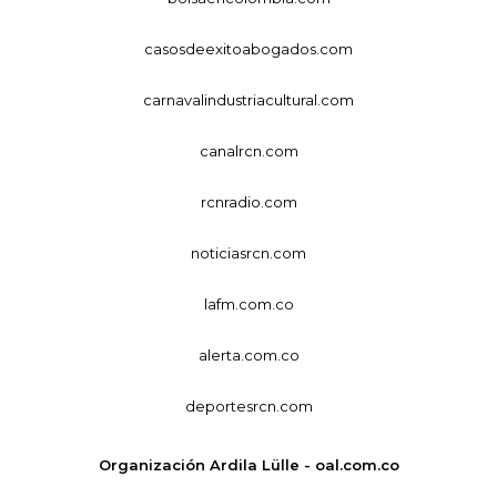
casosdeexitoabogados.com
carnavalindustriacultural.com
canalrcn.com
rcnradio.com
noticiasrcn.com
lafm.com.co
alerta.com.co
deportesrcn.com
Organización Ardila Lülle - oal.com.co