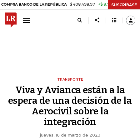
$ 408.498,97
+$ 8.753,81
+2,19%
ANCO DE LA REPÚBLICA
TASA D
SUSCRÍBASE
TRANSPORTE
Viva y Avianca están a la
espera de una decisión de la
Aerocivil sobre la
integración
jueves, 16 de marzo de 2023