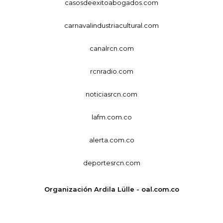
casosdeexitoabogados.com
carnavalindustriacultural.com
canalrcn.com
rcnradio.com
noticiasrcn.com
lafm.com.co
alerta.com.co
deportesrcn.com
Organización Ardila Lülle - oal.com.co