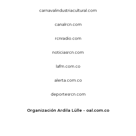
carnavalindustriacultural.com
canalrcn.com
rcnradio.com
noticiasrcn.com
lafm.com.co
alerta.com.co
deportesrcn.com
Organización Ardila Lülle - oal.com.co