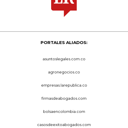
PORTALES ALIADOS:
asuntoslegales.com.co
agronegocios.co
empresas.larepublica.co
firmasdeabogados.com
bolsaencolombia.com
casosdeexitoabogados.com