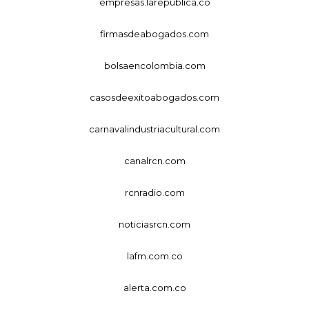
empresas.larepublica.co
firmasdeabogados.com
bolsaencolombia.com
casosdeexitoabogados.com
carnavalindustriacultural.com
canalrcn.com
rcnradio.com
noticiasrcn.com
lafm.com.co
alerta.com.co