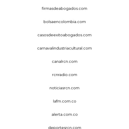
firmasdeabogados.com
bolsaencolombia.com
casosdeexitoabogados.com
carnavalindustriacultural.com
canalrcn.com
rcnradio.com
noticiasrcn.com
lafm.com.co
alerta.com.co
deportesrcn.com