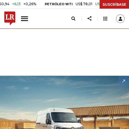
0,26%
US$ 78,01
US$ 2,92
+3,89%
PETRÓLEO WTI
CAFÉ COLO
SUSCRÍBASE