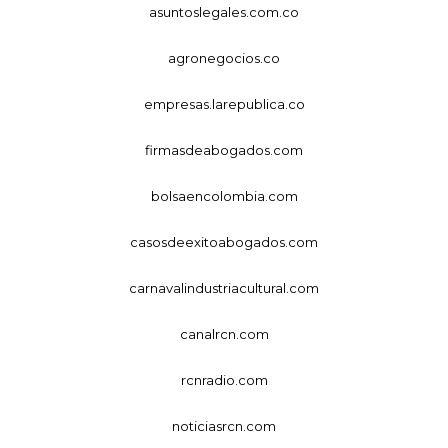
asuntoslegales.com.co
agronegocios.co
empresas.larepublica.co
firmasdeabogados.com
bolsaencolombia.com
casosdeexitoabogados.com
carnavalindustriacultural.com
canalrcn.com
rcnradio.com
noticiasrcn.com