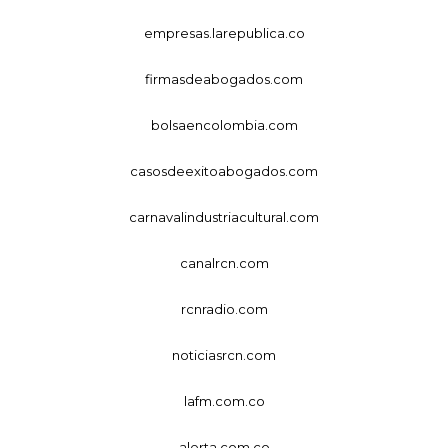
empresas.larepublica.co
firmasdeabogados.com
bolsaencolombia.com
casosdeexitoabogados.com
carnavalindustriacultural.com
canalrcn.com
rcnradio.com
noticiasrcn.com
lafm.com.co
alerta.com.co