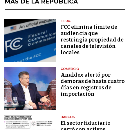
MÁS DE LA REPÚBLICA
EE.UU.
FCC elimina límite de
audiencia que
restringía propiedad de
canales de televisión
locales
COMERCIO
Analdex alertó por
demoras de hasta cuatro
días en registros de
importación
BANCOS
El sector fiduciario
cerró con activos