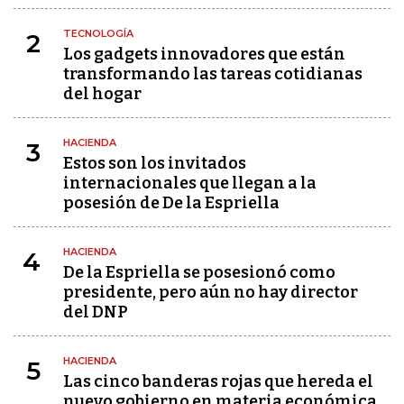
TECNOLOGÍA
2
Los gadgets innovadores que están
transformando las tareas cotidianas
del hogar
HACIENDA
3
Estos son los invitados
internacionales que llegan a la
posesión de De la Espriella
HACIENDA
4
De la Espriella se posesionó como
presidente, pero aún no hay director
del DNP
HACIENDA
5
Las cinco banderas rojas que hereda el
nuevo gobierno en materia económica