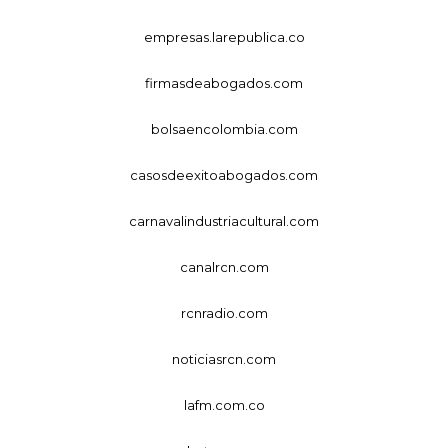
empresas.larepublica.co
firmasdeabogados.com
bolsaencolombia.com
casosdeexitoabogados.com
carnavalindustriacultural.com
canalrcn.com
rcnradio.com
noticiasrcn.com
lafm.com.co