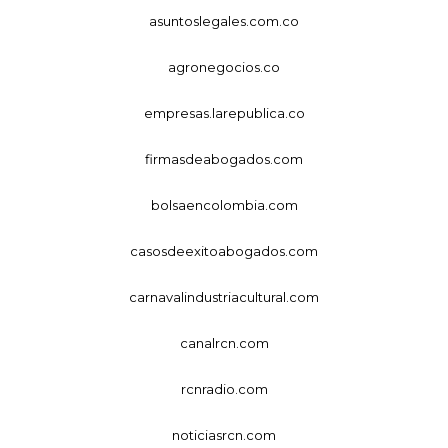
asuntoslegales.com.co
agronegocios.co
empresas.larepublica.co
firmasdeabogados.com
bolsaencolombia.com
casosdeexitoabogados.com
carnavalindustriacultural.com
canalrcn.com
rcnradio.com
noticiasrcn.com