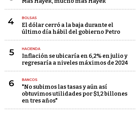
Más Hayek, mucho más Hayek
BOLSAS
4
El dólar cerró a la baja durante el
último día hábil del gobierno Petro
HACIENDA
5
Inflación se ubicaría en 6,2% en julio y
regresaría a niveles máximos de 2024
BANCOS
6
"No subimos las tasas y aún así
obtuvimos utilidades por $1,2 billones
en tres años"