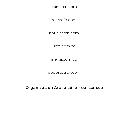
canalrcn.com
rcnradio.com
noticiasrcn.com
lafm.com.co
alerta.com.co
deportesrcn.com
Organización Ardila Lülle - oal.com.co