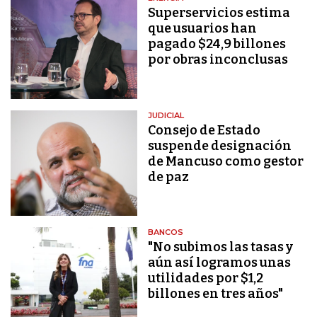
Superservicios estima
que usuarios han
pagado $24,9 billones
por obras inconclusas
JUDICIAL
Consejo de Estado
suspende designación
de Mancuso como gestor
de paz
BANCOS
"No subimos las tasas y
aún así logramos unas
utilidades por $1,2
billones en tres años"