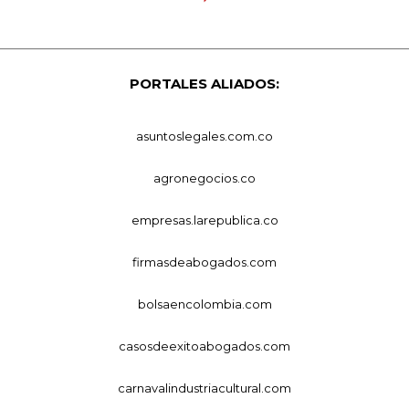
PORTALES ALIADOS:
asuntoslegales.com.co
agronegocios.co
empresas.larepublica.co
firmasdeabogados.com
bolsaencolombia.com
casosdeexitoabogados.com
carnavalindustriacultural.com