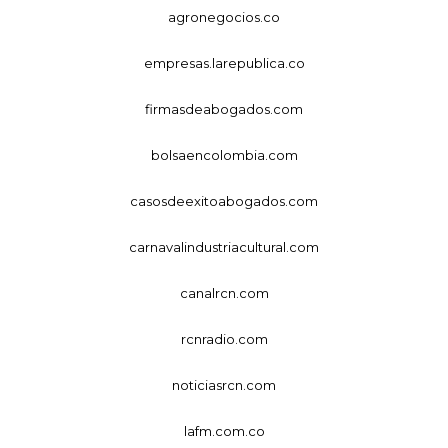
agronegocios.co
empresas.larepublica.co
firmasdeabogados.com
bolsaencolombia.com
casosdeexitoabogados.com
carnavalindustriacultural.com
canalrcn.com
rcnradio.com
noticiasrcn.com
lafm.com.co