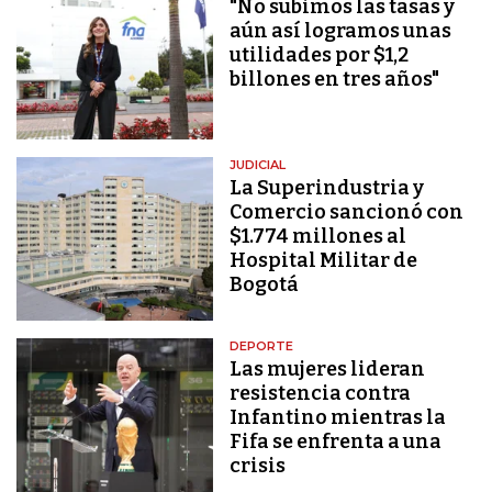
"No subimos las tasas y
aún así logramos unas
utilidades por $1,2
billones en tres años"
JUDICIAL
La Superindustria y
Comercio sancionó con
$1.774 millones al
Hospital Militar de
Bogotá
DEPORTE
Las mujeres lideran
resistencia contra
Infantino mientras la
Fifa se enfrenta a una
crisis