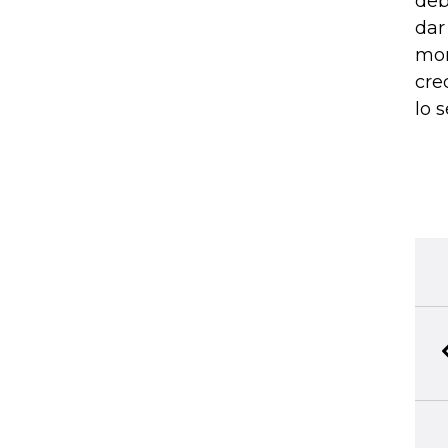
deb
dar
mom
cre
lo 