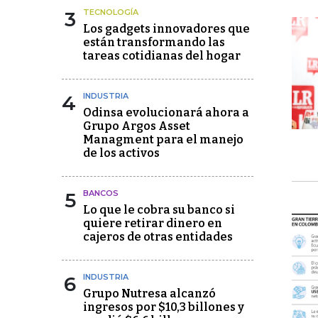
3
TECNOLOGÍA
Los gadgets innovadores que
están transformando las
tareas cotidianas del hogar
4
INDUSTRIA
Odinsa evolucionará ahora a
Grupo Argos Asset
Managment para el manejo
de los activos
5
BANCOS
Lo que le cobra su banco si
quiere retirar dinero en
cajeros de otras entidades
6
INDUSTRIA
Grupo Nutresa alcanzó
ingresos por $10,3 billones y