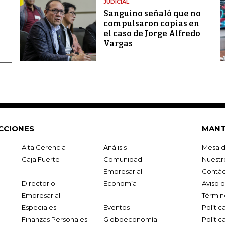
JUDICIAL
Sanguino señaló que no
compulsaron copias en
el caso de Jorge Alfredo
Vargas
CCIONES
MANT
Alta Gerencia
Análisis
Mesa d
Caja Fuerte
Comunidad
Nuestr
Empresarial
Contác
Directorio
Economía
Aviso 
Empresarial
Términ
Especiales
Eventos
Políti
Finanzas Personales
Globoeconomía
Polític