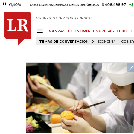
,40%
$ 408.498,97
+$ 8.753,
ORO COMPRA BANCO DE LA REPÚBLICA
VIERNES, 07 DE AGOSTO DE 2026
FINANZAS
ECONOMÍA
EMPRESAS
OCIO
G
TEMAS DE CONVERSACIÓN
ECONOMÍA
GOBIE