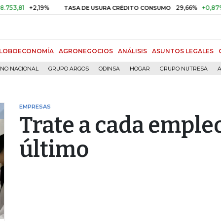
81
+2,19%
29,66%
+0,87%
+3,
TASA DE USURA CRÉDITO CONSUMO
LOBOECONOMÍA
AGRONEGOCIOS
ANÁLISIS
ASUNTOS LEGALES
RNO NACIONAL
GRUPO ARGOS
ODINSA
HOGAR
GRUPO NUTRESA
A
EMPRESAS
Trate a cada empleo
último