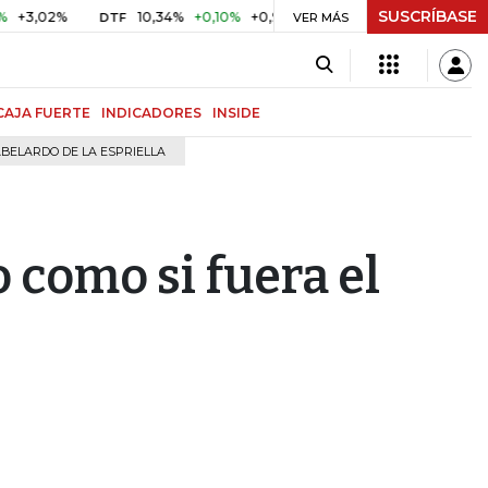
SUSCRÍBASE
02%
10,34%
+0,10%
+0,98%
$ 416,91
+$ 0,05
+0,01%
DTF
UVR
VER MÁS
CAJA FUERTE
INDICADORES
INSIDE
BELARDO DE LA ESPRIELLA
 como si fuera el