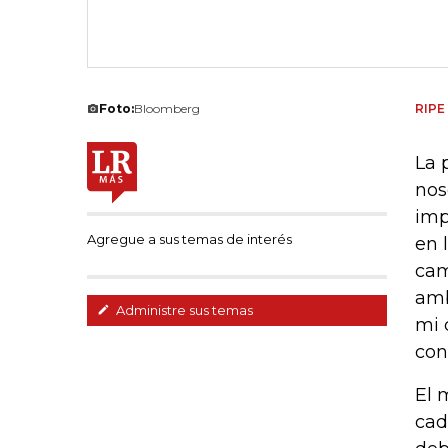
Foto:
Bloomberg
RIPE
La 
nos
imp
Agregue a sus temas de interés
en 
cam
amb
Administre sus temas
mi 
con
El 
cad