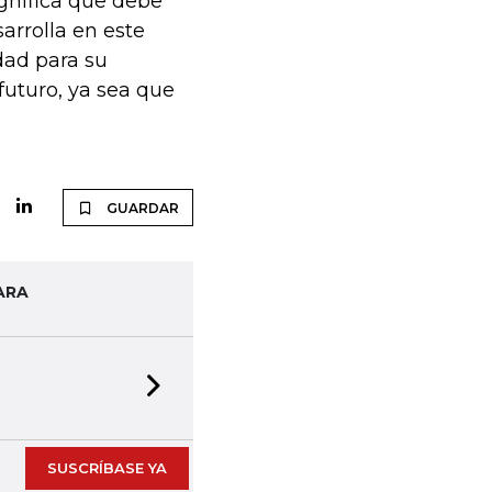
gnifica que debe
sarrolla en este
dad para su
futuro, ya sea que
GUARDAR
ARA
Next slide
SUSCRÍBASE YA