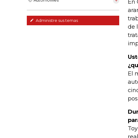
Automóviles
En 
ara
tra
Administre sus temas
de 
tra
imp
Ust
¿qu
El 
aut
cin
pos
Dur
par
Toy
rea