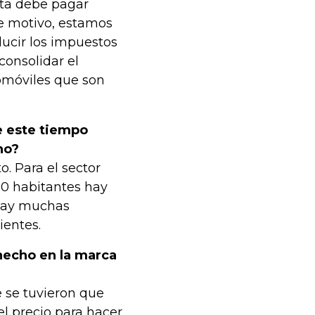
ota debe pagar
te motivo, estamos
ucir los impuestos
consolidar el
tomóviles que son
e este tiempo
no?
. Para el sector
00 habitantes hay
 hay muchas
ientes.
hecho en la marca
e se tuvieron que
el precio para hacer