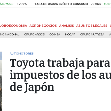
1
+2,19%
29,66%
+0,87%
+3,
TASA DE USURA CRÉDITO CONSUMO
LOBOECONOMÍA
AGRONEGOCIOS
ANÁLISIS
ASUNTOS LEGALES
RNO NACIONAL
GRUPO ARGOS
ODINSA
HOGAR
GRUPO NUTRESA
A
AUTOMOTORES
Toyota trabaja para
impuestos de los a
de Japón