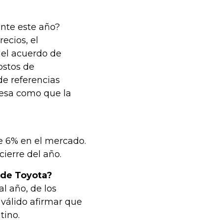
nte este año?
ecios, el
del acuerdo de
ostos de
de referencias
resa como que la
e 6% en el mercado.
ierre del año.
 de Toyota?
l año, de los
 válido afirmar que
tino.