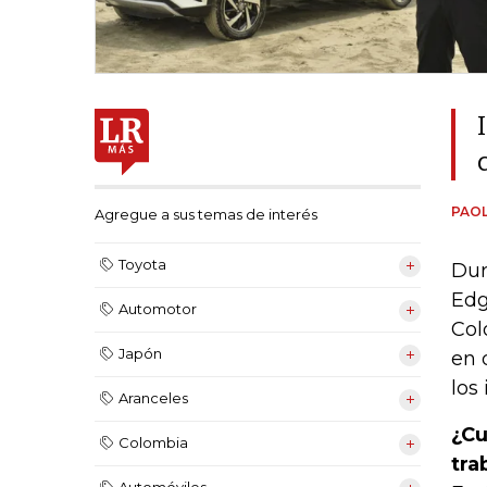
PAOL
Agregue a sus temas de interés
Toyota
Dur
Edg
Automotor
Col
Japón
en 
los
Aranceles
¿Cu
Colombia
tra