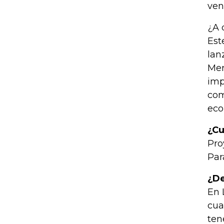
ven
¿A 
Est
lan
Mer
imp
com
eco
¿Cu
Pro
Par
¿De
En 
cua
ten