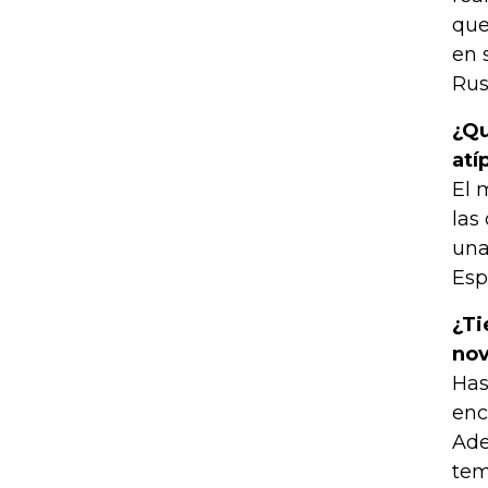
que
en 
Rus
¿Qu
atí
El 
las
una
Esp
¿Ti
no
Has
enc
Ade
tem