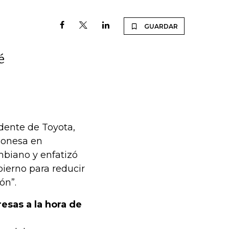
GUARDAR
é
dente de Toyota,
ponesa en
mbiano y enfatizó
ierno para reducir
ón”.
esas a la hora de