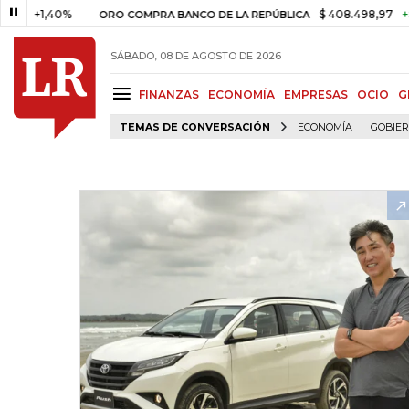
,40%
$ 408.498,97
+$ 8.753,8
ORO COMPRA BANCO DE LA REPÚBLICA
SÁBADO, 08 DE AGOSTO DE 2026
FINANZAS
ECONOMÍA
EMPRESAS
OCIO
G
TEMAS DE CONVERSACIÓN
ECONOMÍA
GOBIE