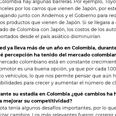
Colombia hay algunas barreras. Por ejemplo, Toy
nceles por los carros que vienen de Japón, por es
bajando junto con Andemos y el Gobierno para red
los productos que vienen de Japón. Si se llegara a 
tado de Colombia con Japón, los costos de los au
ortados desde el país asiático disminuirían.
ed ya lleva más de un año en Colombia, durant
é percepción ha tenido del mercado colombia
mercado colombiano está en constante crecimiento
omotor es una buena opción, ya que por cada 1.0
co vehículos, lo que nos permite pensar que aún
ibilidades para crecer y aumentar el número de cl
ante su estadía en Colombia ¿qué cambios ha 
a mejorar su competitividad?
ota tenía algunos desafíos importantes, por lo qu
lizar cambios. Los más relevantes fueron: corregir 