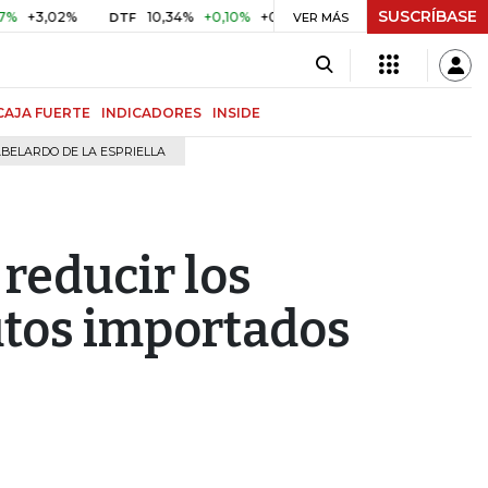
SUSCRÍBASE
02%
10,34%
+0,10%
+0,98%
$ 416,96
+$ 0,05
+0,01
DTF
UVR
VER MÁS
CAJA FUERTE
INDICADORES
INSIDE
BELARDO DE LA ESPRIELLA
 reducir los
utos importados