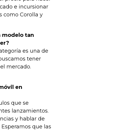
cado e incursionar
 como Corolla y
n modelo tan
der?
ategoría es una de
 buscamos tener
del mercado.
móvil en
ulos que se
entes lanzamientos.
cias y hablar de
. Esperamos que las