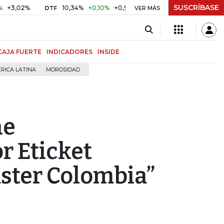
SUSCRÍBASE
10,34%
+0,10%
+0,98%
$ 416,86
+$ 0,05
+0,01%
DTF
UVR
VER MÁS
CAJA FUERTE
INDICADORES
INSIDE
RICA LATINA
MOROSIDAD
ne
r Eticket
ster Colombia”