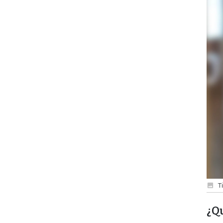
T
¿Qu