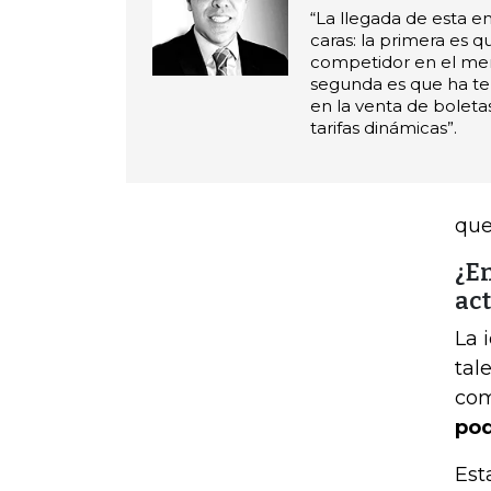
“La llegada de esta e
caras: la primera es q
competidor en el mer
segunda es que ha t
en la venta de boletas
tarifas dinámicas”.
que
¿E
act
La 
tal
com
pod
Est