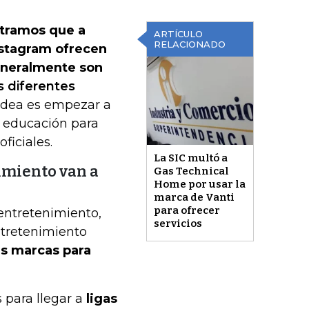
tramos que a
ARTÍCULO
RELACIONADO
nstagram ofrecen
generalmente son
s diferentes
 idea es empezar a
e educación para
ficiales.
La SIC multó a
imiento van a
Gas Technical
Home por usar la
marca de Vanti
para ofrecer
 entretenimiento,
servicios
entretenimiento
s marcas para
para llegar a
ligas