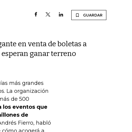
GUARDAR
gante en venta de boletas a
e esperan ganar terreno
ñías más grandes
os. La organización
 más de 500
 los eventos que
millones de
Andrés Fierro, habló
de cómo acogerá a