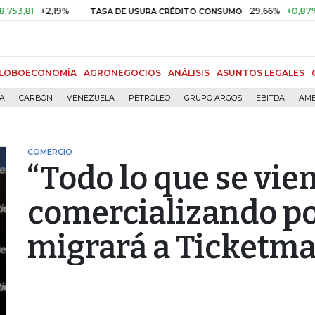
+2,19%
29,66%
+0,87%
+3,02%
TASA DE USURA CRÉDITO CONSUMO
LOBOECONOMÍA
AGRONEGOCIOS
ANÁLISIS
ASUNTOS LEGALES
ÍA
CARBÓN
VENEZUELA
PETRÓLEO
GRUPO ARGOS
EBITDA
AMÉ
COMERCIO
“Todo lo que se vie
comercializando po
migrará a Ticketma