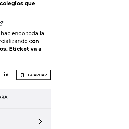
 colegios que
t?
 haciendo toda la
rcializando c
on
s. Eticket va a
GUARDAR
ARA
Next slide