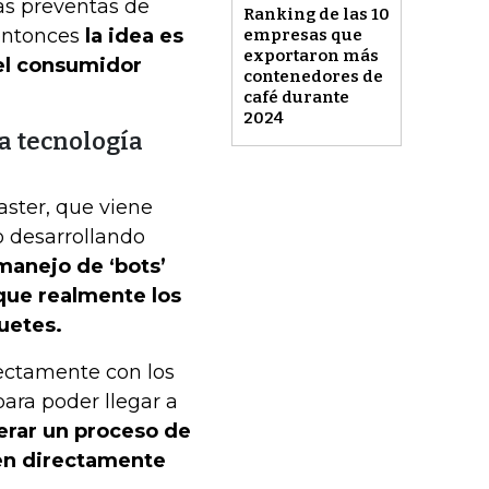
as preventas de
Ranking de las 10
 entonces
la idea es
empresas que
exportaron más
 el consumidor
contenedores de
café durante
2024
la tecnología
ster, que viene
 desarrollando
 manejo de ‘bots’
 que realmente los
uetes.
ectamente con los
para poder llegar a
erar un proceso de
en directamente