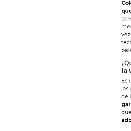
Col
que
com
mer
vez
tec
país
¿Qu
la 
Es 
las
de 
gar
que
adq