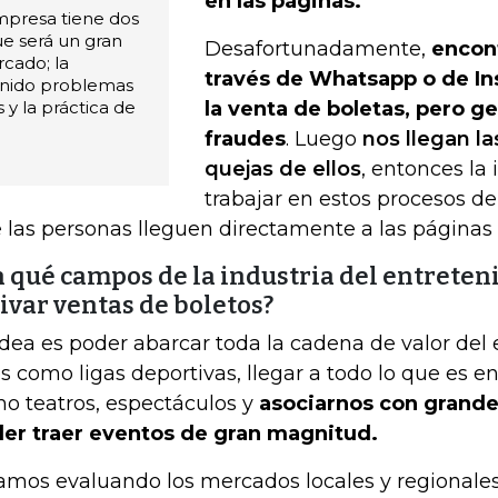
en las páginas.
mpresa tiene dos
ue será un gran
Desafortunadamente,
encon
cado; la
través de Whatsapp o de I
enido problemas
 y la práctica de
la venta de boletas, pero 
fraudes
. Luego
nos llegan la
quejas de ellos
, entonces la
trabajar en estos procesos d
 las personas lleguen directamente a las páginas o
n qué campos de la industria del entreten
ivar ventas de boletos?
idea es poder abarcar toda la cadena de valor del
es como ligas deportivas, llegar a todo lo que es 
o teatros, espectáculos y
asociarnos con grande
er traer eventos de gran magnitud.
amos evaluando los mercados locales y regionales 