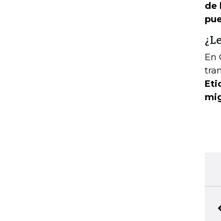
de 
pue
¿Le
En 
tra
Eti
mig