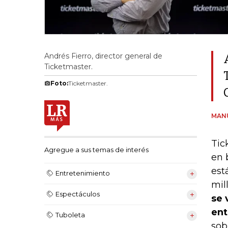
Andrés Fierro, director general de
Ticketmaster.
Foto:
Ticketmaster.
MAN
Tic
Agregue a sus temas de interés
en 
est
Entretenimiento
mil
Espectáculos
se 
ent
Tuboleta
sob