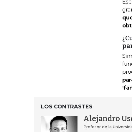
Esc
gra
que
obt
¿Cu
par
Sim
fun
pro
par
‘fa
LOS CONTRASTES
Alejandro Us
Profesor de la Universid