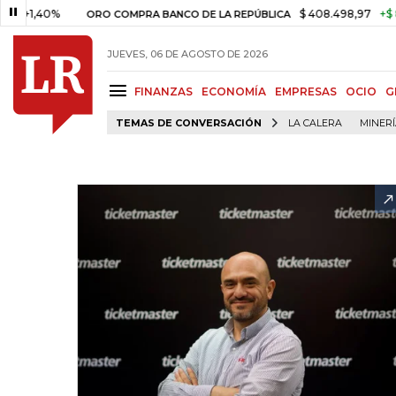
%
$ 408.498,97
+$ 8.753,81
ORO COMPRA BANCO DE LA REPÚBLICA
JUEVES, 06 DE AGOSTO DE 2026
FINANZAS
ECONOMÍA
EMPRESAS
OCIO
G
TEMAS DE CONVERSACIÓN
LA CALERA
MINER