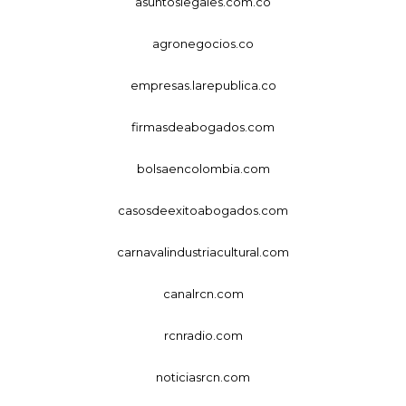
asuntoslegales.com.co
agronegocios.co
empresas.larepublica.co
firmasdeabogados.com
bolsaencolombia.com
casosdeexitoabogados.com
carnavalindustriacultural.com
canalrcn.com
rcnradio.com
noticiasrcn.com