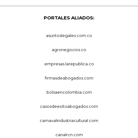
PORTALES ALIADOS:
asuntoslegales.com.co
agronegocios.co
empresas.larepublica.co
firmasdeabogados.com
bolsaencolombia.com
casosdeexitoabogados.com
carnavalindustriacultural.com
canalrcn.com