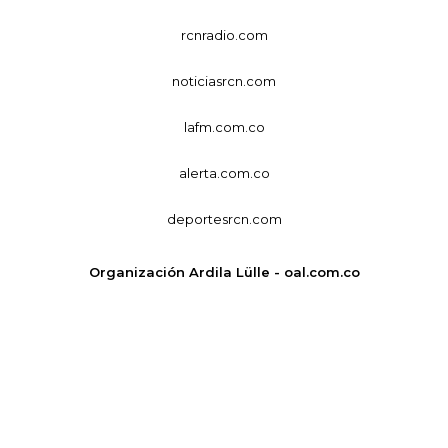
rcnradio.com
noticiasrcn.com
lafm.com.co
alerta.com.co
deportesrcn.com
Organización Ardila Lülle - oal.com.co