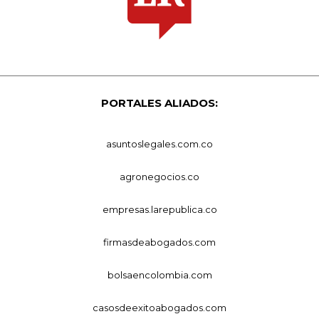
PORTALES ALIADOS:
asuntoslegales.com.co
agronegocios.co
empresas.larepublica.co
firmasdeabogados.com
bolsaencolombia.com
casosdeexitoabogados.com