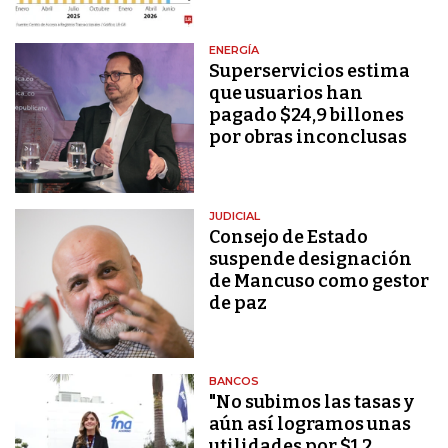
ENERGÍA
Superservicios estima
que usuarios han
pagado $24,9 billones
por obras inconclusas
JUDICIAL
Consejo de Estado
suspende designación
de Mancuso como gestor
de paz
BANCOS
"No subimos las tasas y
aún así logramos unas
utilidades por $1,2