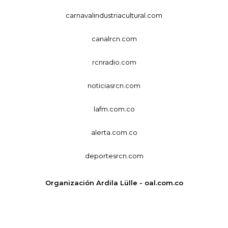
carnavalindustriacultural.com
canalrcn.com
rcnradio.com
noticiasrcn.com
lafm.com.co
alerta.com.co
deportesrcn.com
Organización Ardila Lülle - oal.com.co