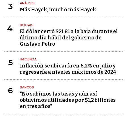
ANÁLISIS
3
Más Hayek, mucho más Hayek
BOLSAS
4
El dólar cerró $21,81 a la baja durante el
último día hábil del gobierno de
Gustavo Petro
HACIENDA
5
Inflación se ubicaría en 6,2% en julio y
regresaría a niveles máximos de 2024
BANCOS
6
"No subimos las tasas y aún así
obtuvimos utilidades por $1,2 billones
en tres años"