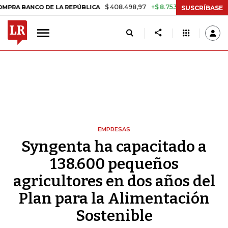
$ 408.498,97
+$ 8.753,81
+2,19%
NCO DE LA REPÚBLICA
TASA DE
SUSCRÍBASE
EMPRESAS
Syngenta ha capacitado a
138.600 pequeños
agricultores en dos años del
Plan para la Alimentación
Sostenible