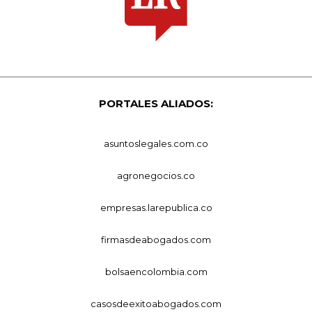
PORTALES ALIADOS:
asuntoslegales.com.co
agronegocios.co
empresas.larepublica.co
firmasdeabogados.com
bolsaencolombia.com
casosdeexitoabogados.com