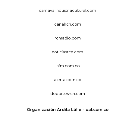
carnavalindustriacultural.com
canalrcn.com
rcnradio.com
noticiasrcn.com
lafm.com.co
alerta.com.co
deportesrcn.com
Organización Ardila Lülle - oal.com.co