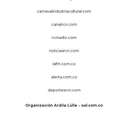
carnavalindustriacultural.com
canalrcn.com
rcnradio.com
noticiasrcn.com
lafm.com.co
alerta.com.co
deportesrcn.com
Organización Ardila Lülle - oal.com.co