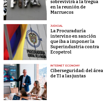
sobrevivirá a la tregua
en la reunión de
Marruecos
JUDICIAL
La Procuraduría
intervino en sanción
que iba a imponer la
Superindustria contra
Ecopetrol
INTERNET ECONOMY
Ciberseguridad: del área
de TI a las juntas