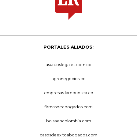
PORTALES ALIADOS:
asuntoslegales.com.co
agronegocios.co
empresas.larepublica.co
firmasdeabogados.com
bolsaencolombia.com
casosdeexitoabogados.com