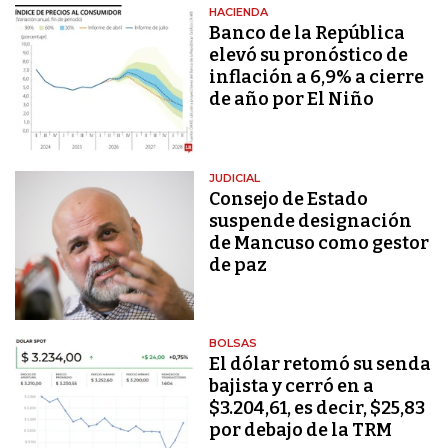
HACIENDA
Banco de la República
elevó su pronóstico de
inflación a 6,9% a cierre
de año por El Niño
JUDICIAL
Consejo de Estado
suspende designación
de Mancuso como gestor
de paz
BOLSAS
El dólar retomó su senda
bajista y cerró en a
$3.204,61, es decir, $25,83
por debajo de la TRM