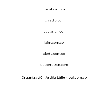
canalrcn.com
rcnradio.com
noticiasrcn.com
lafm.com.co
alerta.com.co
deportesrcn.com
Organización Ardila Lülle - oal.com.co