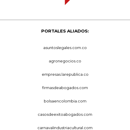
PORTALES ALIADOS:
asuntoslegales.com.co
agronegocios.co
empresas.larepublica.co
firmasdeabogados.com
bolsaencolombia.com
casosdeexitoabogados.com
carnavalindustriacultural.com