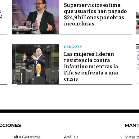
Superservicios estima
s
que usuarios han pagado
el
$24,9 billones por obras
inconclusas
DEPORTE
Las mujeres lideran
resistencia contra
Infantino mientras la
Fifa se enfrenta a una
crisis
CCIONES
MANT
Alta Gerencia
Análisis
Mesa d