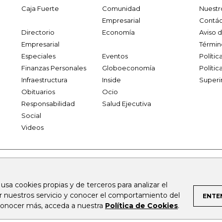
Caja Fuerte
Comunidad
Nuestr
Empresarial
Contác
Directorio
Economía
Aviso 
Empresarial
Términ
Especiales
Eventos
Políti
Finanzas Personales
Globoeconomía
Polític
Infraestructura
Inside
Superi
Obituarios
Ocio
Responsabilidad
Salud Ejecutiva
Social
Videos
.larepublica.co
firmasdeabogados.com
bolsaencolombia.com
 usa cookies propias y de terceros para analizar el
al.com
canalrcn.com
rcnradio.com
noticiasrcn.com
lafm.c
ar nuestros servicio y conocer el comportamiento del
ENTE
 conocer más, acceda a nuestra
Política de Cookies
.