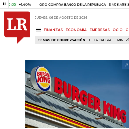
05
+1,40%
$ 408.498,97
+$ 
ORO COMPRA BANCO DE LA REPÚBLICA
JUEVES, 06 DE AGOSTO DE 2026
FINANZAS
ECONOMÍA
EMPRESAS
OCIO
G
TEMAS DE CONVERSACIÓN
LA CALERA
MINER