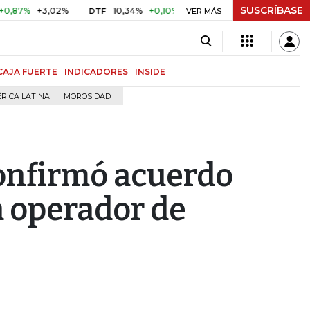
SUSCRÍBASE
%
+3,02%
10,34%
+0,10%
+0,98%
$ 416,86
+$ 0,05
DTF
VER MÁS
UVR
CAJA FUERTE
INDICADORES
INSIDE
RICA LATINA
MOROSIDAD
onfirmó acuerdo
a operador de