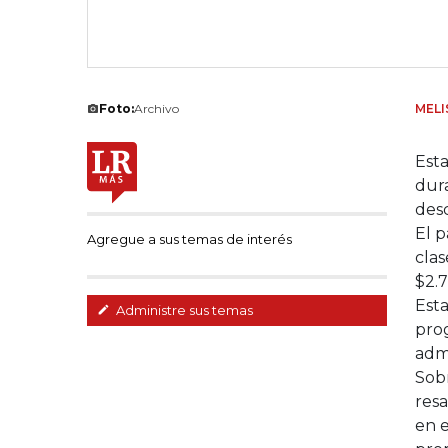
Foto:
Archivo
MELI
Esta
dura
desc
El p
Agregue a sus temas de interés
clas
$2.7
Esta
Administre sus temas
pro
admi
Sobr
resa
en e