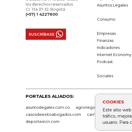
los derechos reservados.
Asuntos Legales
Cr. 13a 37-32, Bogotá
(+57) 1 4227600
Consumo
Empresas
SUSCRÍBASE
Finanzas
Indicadores
Internet Economy
Podcast
Sociales
PORTALES ALIADOS:
COOKIES
asuntoslegales.com.co
agronegocios.co
empresas
Este sitio web
casosdeexitoabogados.com
carnavalindustriacultur
tráfico, mejor
deportesrcn.com
usuario. Para