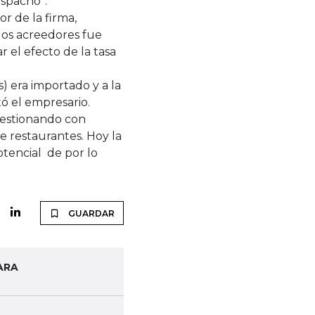
espacho”.
r de la firma,
los acreedores fue
r el efecto de la tasa
) era importado y a la
ó el empresario.
gestionando con
e restaurantes. Hoy la
tencial de por lo
GUARDAR
ARA