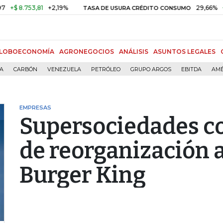
8.753,81
+2,19%
29,66%
+0,87
TASA DE USURA CRÉDITO CONSUMO
LOBOECONOMÍA
AGRONEGOCIOS
ANÁLISIS
ASUNTOS LEGALES
ÍA
CARBÓN
VENEZUELA
PETRÓLEO
GRUPO ARGOS
EBITDA
AMÉ
EMPRESAS
Supersociedades c
de reorganización 
Burger King