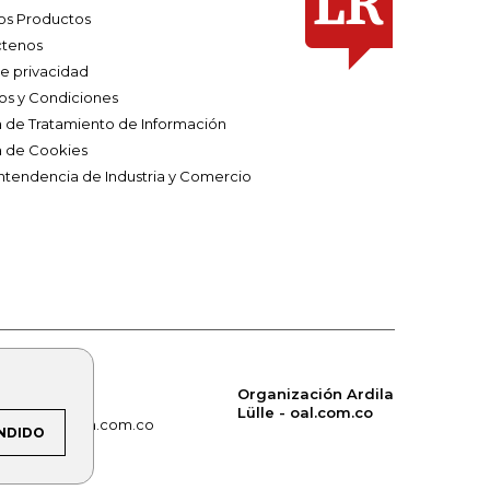
os Productos
tenos
de privacidad
os y Condiciones
ca de Tratamiento de Información
a de Cookies
ntendencia de Industria y Comercio
Organización Ardila
Lülle - oal.com.co
om.co
alerta.com.co
NDIDO