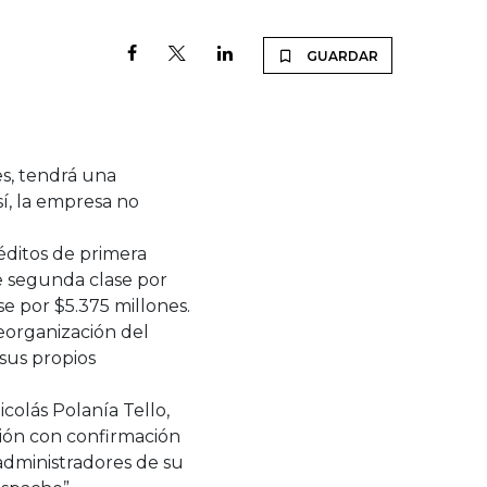
GUARDAR
es, tendrá una
í, la empresa no
réditos de primera
 de segunda clase por
se por $5.375 millones.
eorganización del
sus propios
colás Polanía Tello,
ción con confirmación
 administradores de su