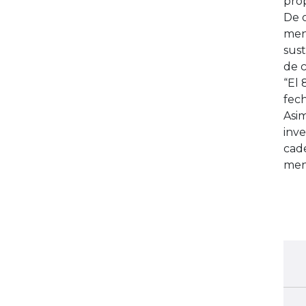
prop
De o
men
sust
de c
“El 
fech
Asi
inve
cad
men