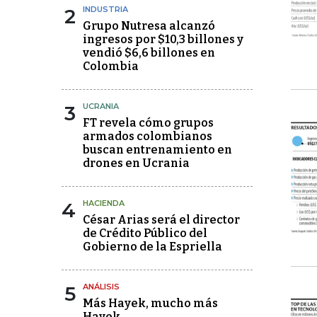
2
INDUSTRIA
Grupo Nutresa alcanzó
ingresos por $10,3 billones y
vendió $6,6 billones en
Colombia
3
UCRANIA
FT revela cómo grupos
armados colombianos
buscan entrenamiento en
drones en Ucrania
4
HACIENDA
César Arias será el director
de Crédito Público del
Gobierno de la Espriella
5
ANÁLISIS
Más Hayek, mucho más
Hayek