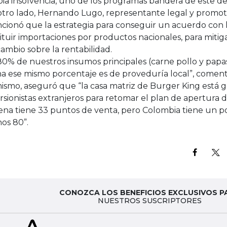
ia insolvencia, uno de los programas bandera de este d
tro lado, Hernando Lugo, representante legal y promoto
cionó que la estrategia para conseguir un acuerdo con 
ituir importaciones por productos nacionales, para mitiga
ambio sobre la rentabilidad.
80% de nuestros insumos principales (carne pollo y papas
a ese mismo porcentaje es de proveduría local”, coment
mismo, aseguró que “la casa matriz de Burger King está 
rsionistas extranjeros para retomar el plan de apertura d
ena tiene 33 puntos de venta, pero Colombia tiene un po
os 80”.
CONOZCA LOS BENEFICIOS EXCLUSIVOS P
NUESTROS SUSCRIPTORES