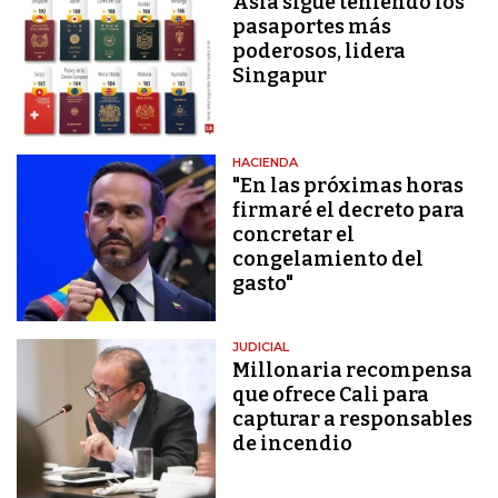
Asia sigue teniendo los
pasaportes más
poderosos, lidera
Singapur
HACIENDA
"En las próximas horas
firmaré el decreto para
concretar el
congelamiento del
gasto"
JUDICIAL
Millonaria recompensa
que ofrece Cali para
capturar a responsables
de incendio