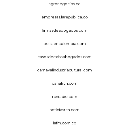
agronegocios.co
empresas.larepublica.co
firmasdeabogados.com
bolsaencolombia.com
casosdeexitoabogados.com
carnavalindustriacultural.com
canalrcn.com
rcnradio.com
noticiasrcn.com
lafm.com.co