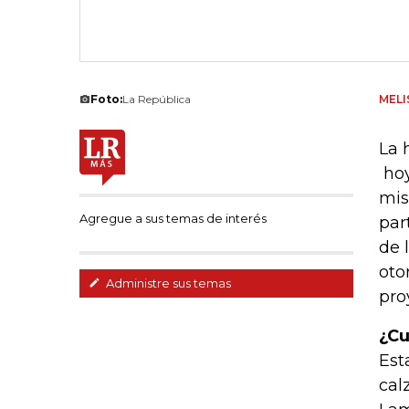
Foto:
La República
MELI
La 
hoy
mis
Agregue a sus temas de interés
par
de 
oto
Administre sus temas
pro
¿Cu
Est
cal