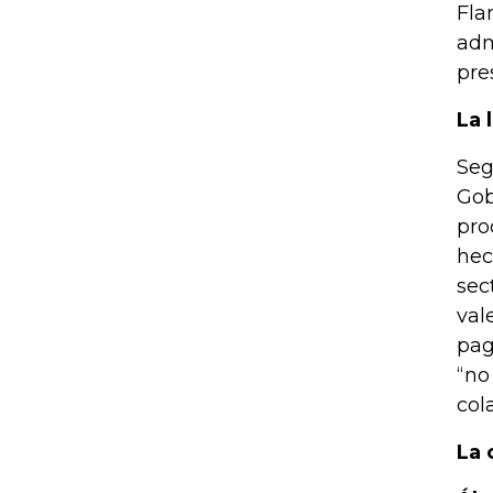
Fla
adm
pre
La 
Seg
Gob
pro
hec
sec
val
pag
“no
col
La 