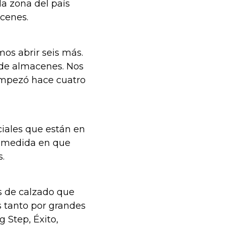
da zona del país
acenes.
os abrir seis más.
 de almacenes. Nos
 empezó hace cuatro
iales que están en
a medida en que
s.
 de calzado que
s tanto por grandes
 Step, Éxito,