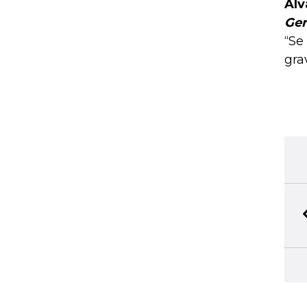
Álv
Ger
“Se
gra