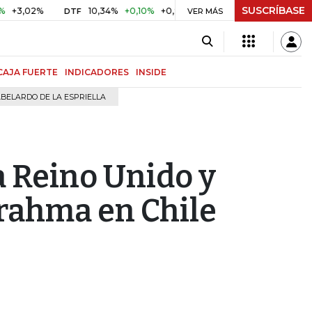
SUSCRÍBASE
2%
10,34%
+0,10%
+0,98%
$ 416,96
+$ 0,05
+0,01%
DTF
UVR
VER MÁS
CAJA FUERTE
INDICADORES
INSIDE
BELARDO DE LA ESPRIELLA
a Reino Unido y
Brahma en Chile