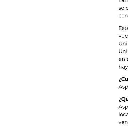
Lam
se 
con
Est
vue
Uni
Uni
en 
hay
¿Cu
Asp
¿Qu
Asp
loc
ven