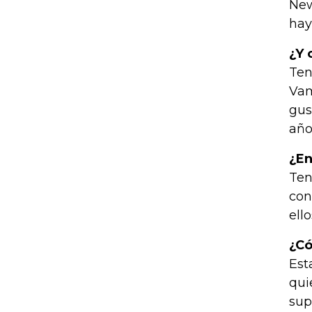
New
hay
¿Y 
Ten
Vam
gus
año
¿En
Ten
con
ell
¿Có
Est
qui
sup