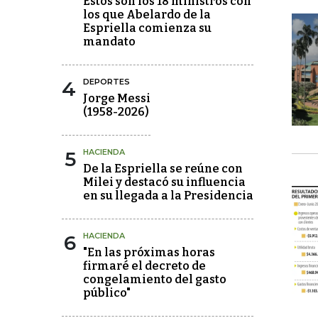
Estos son los 18 ministros con
los que Abelardo de la
Espriella comienza su
mandato
4
DEPORTES
Jorge Messi
(1958-2026)
5
HACIENDA
De la Espriella se reúne con
Milei y destacó su influencia
en su llegada a la Presidencia
6
HACIENDA
"En las próximas horas
firmaré el decreto de
congelamiento del gasto
público"