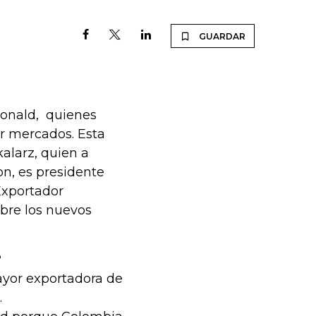
GUARDAR
Ronald, quienes
ir mercados. Esta
alarz, quien a
on, es presidente
 Exportador
obre los nuevos
?
ayor exportadora de
.