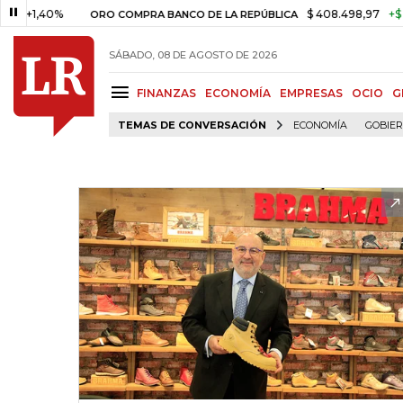
40%
$ 408.498,97
+$ 8.753,81
ORO COMPRA BANCO DE LA REPÚBLICA
SÁBADO, 08 DE AGOSTO DE 2026
FINANZAS
ECONOMÍA
EMPRESAS
OCIO
G
TEMAS DE CONVERSACIÓN
ECONOMÍA
GOBIE