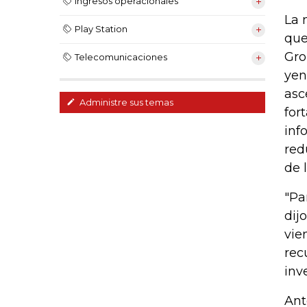
Ingresos operacionales
La 
Play Station
que
Gro
Telecomunicaciones
yen
asc
Administre sus temas
for
inf
red
de 
"Pa
dij
vie
rec
inv
Ant