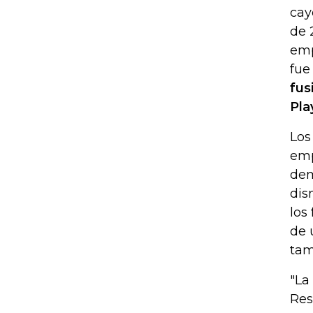
cay
de 
emp
fue
fus
Pla
Los
emp
dem
dis
los
de 
tam
"La
Res