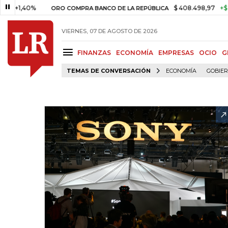
40%
$ 408.498,97
+$ 8.753,81
ORO COMPRA BANCO DE LA REPÚBLICA
VIERNES, 07 DE AGOSTO DE 2026
FINANZAS
ECONOMÍA
EMPRESAS
OCIO
G
TEMAS DE CONVERSACIÓN
ECONOMÍA
GOBIE