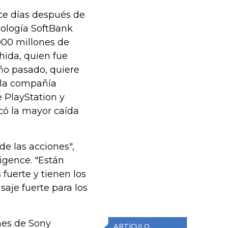
oce días después de
nología SoftBank
000 millones de
hida, quien fue
año pasado, quiere
, la compañía
 PlayStation y
ocó la mayor caída
de las acciones",
igence. "Están
s fuerte y tienen los
aje fuerte para los
nes de Sony
ARTÍCULO