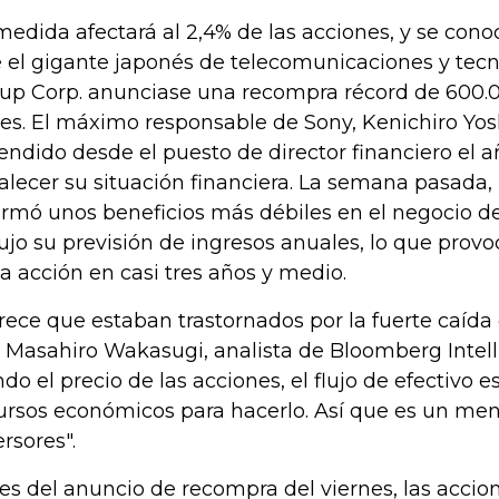
medida afectará al 2,4% de las acciones, y se con
 el gigante japonés de telecomunicaciones y tec
up Corp. anunciase una recompra récord de 600.
es. El máximo responsable de Sony, Kenichiro Yos
endido desde el puesto de director financiero el 
talecer su situación financiera. La semana pasada
ormó unos beneficios más débiles en el negocio de
ujo su previsión de ingresos anuales, lo que prov
la acción en casi tres años y medio.
rece que estaban trastornados por la fuerte caída 
o Masahiro Wakasugi, analista de Bloomberg Intell
ndo el precio de las acciones, el flujo de efectivo e
ursos económicos para hacerlo. Así que es un mens
ersores".
es del anuncio de recompra del viernes, las accio