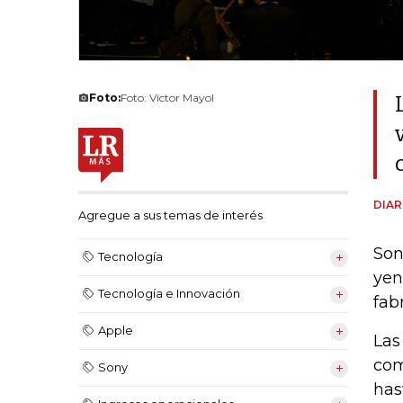
Foto:
Foto: Víctor Mayol
DIAR
Agregue a sus temas de interés
Son
Tecnología
yen
Tecnología e Innovación
fab
Apple
Las
com
Sony
has