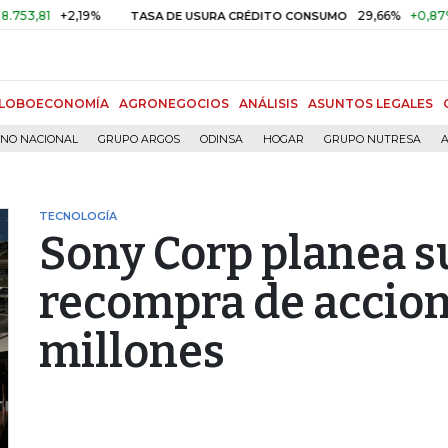
+2,19%
29,66%
+0,87%
+3,0
TASA DE USURA CRÉDITO CONSUMO
LOBOECONOMÍA
AGRONEGOCIOS
ANÁLISIS
ASUNTOS LEGALES
RNO NACIONAL
GRUPO ARGOS
ODINSA
HOGAR
GRUPO NUTRESA
A
TECNOLOGÍA
Sony Corp planea 
recompra de accio
millones