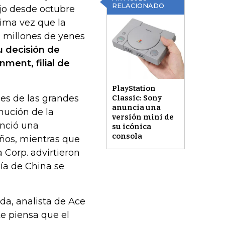
RELACIONADO
jo desde octubre
tima vez que la
 millones de yenes
u decisión de
ment, filial de
PlayStation
des de las grandes
Classic: Sony
anuncia una
nución de la
versión mini de
unció una
su icónica
consola
años, mientras que
a Corp. advirtieron
ía de China se
uda, analista de Ace
te piensa que el