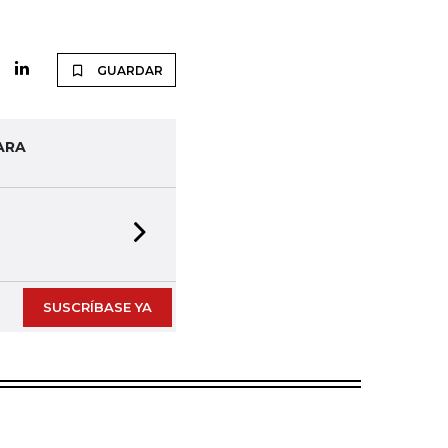
GUARDAR
ARA
Next slide
SUSCRÍBASE YA