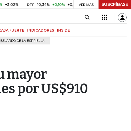
SUSCRÍBASE
2%
10,34%
+0,10%
+0,98%
$ 416,91
+$ 0,05
+0,01%
DTF
UVR
VER MÁS
CAJA FUERTE
INDICADORES
INSIDE
BELARDO DE LA ESPRIELLA
su mayor
nes por US$910