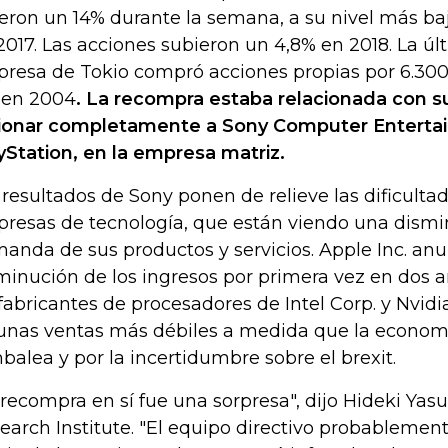
eron un 14% durante la semana, a su nivel más ba
2017. Las acciones subieron un 4,8% en 2018. La úl
resa de Tokio compró acciones propias por 6.300
 en 2004
. La recompra estaba relacionada con s
ionar completamente a Sony Computer Entertain
yStation, en la empresa matriz.
 resultados de Sony ponen de relieve las dificulta
resas de tecnología, que están viendo una dismi
anda de sus productos y servicios. Apple Inc. an
minución de los ingresos por primera vez en dos 
 fabricantes de procesadores de Intel Corp. y Nvidi
unas ventas más débiles a medida que la econom
balea y por la incertidumbre sobre el brexit.
 recompra en sí fue una sorpresa", dijo Hideki Yas
earch Institute. "El equipo directivo probablemen