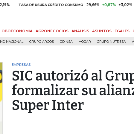
29,66%
+0,87%
+3,02%
TASA DE USURA CRÉDITO CONSUMO
DT
LOBOECONOMÍA
AGRONEGOCIOS
ANÁLISIS
ASUNTOS LEGALES
RNO NACIONAL
GRUPO ARGOS
ODINSA
HOGAR
GRUPO NUTRESA
A
EMPRESAS
SIC autorizó al Gru
formalizar su alian
Super Inter