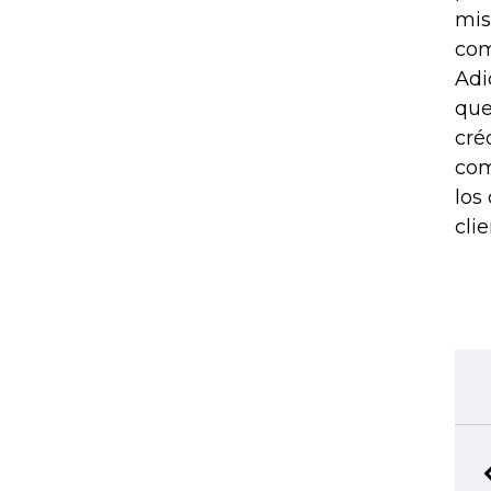
mis
com
Adi
que
cré
com
los
cli