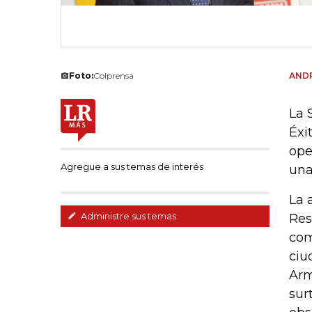
Foto:
Colprensa
AND
La 
Éxi
ope
Agregue a sus temas de interés
una
La 
Administre sus temas
Res
com
ciu
Arm
sur