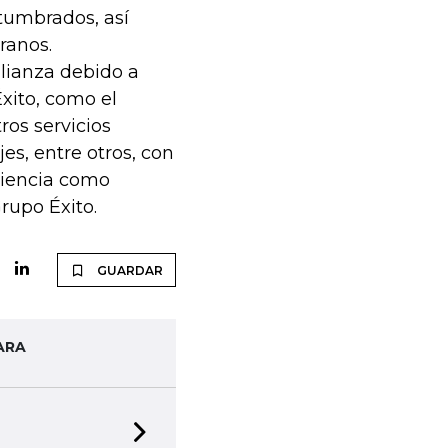
tumbrados, así
ranos.
alianza debido a
xito, como el
ros servicios
es, entre otros, con
riencia como
Grupo Éxito.
GUARDAR
ARA
Next slide