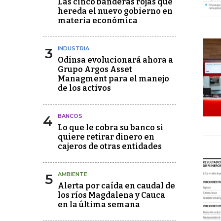
Las cinco banderas rojas que
hereda el nuevo gobierno en
materia económica
3
INDUSTRIA
Odinsa evolucionará ahora a
Grupo Argos Asset
Managment para el manejo
de los activos
4
BANCOS
Lo que le cobra su banco si
quiere retirar dinero en
cajeros de otras entidades
5
AMBIENTE
Alerta por caída en caudal de
los ríos Magdalena y Cauca
en la última semana