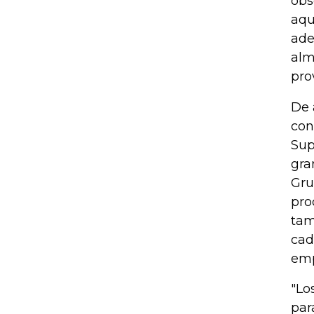
obs
aqu
ade
alm
pro
De 
con
Sup
gra
Gru
pro
tam
cad
emp
"Lo
par