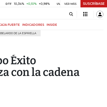
SUSCRÍBASE
10,34%
+0,10%
+0,98%
$ 416,91
+$ 0,05
+0,01%
F
UVR
VER MÁS
BITCOI
CAJA FUERTE
INDICADORES
INSIDE
BELARDO DE LA ESPRIELLA
po Éxito
za con la cadena