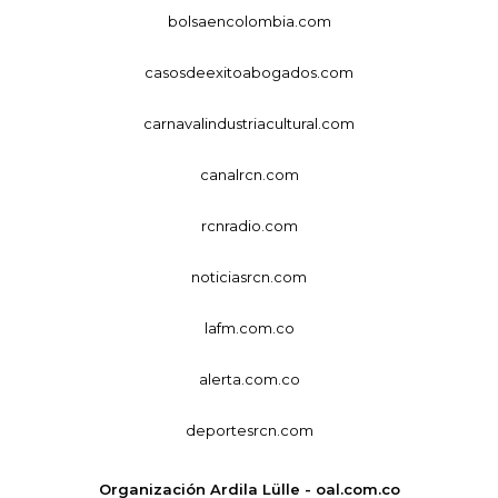
bolsaencolombia.com
casosdeexitoabogados.com
carnavalindustriacultural.com
canalrcn.com
rcnradio.com
noticiasrcn.com
lafm.com.co
alerta.com.co
deportesrcn.com
Organización Ardila Lülle - oal.com.co