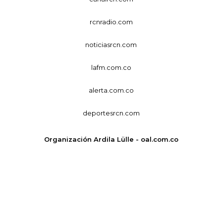
rcnradio.com
noticiasrcn.com
lafm.com.co
alerta.com.co
deportesrcn.com
Organización Ardila Lülle - oal.com.co