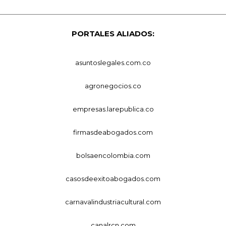
PORTALES ALIADOS:
asuntoslegales.com.co
agronegocios.co
empresas.larepublica.co
firmasdeabogados.com
bolsaencolombia.com
casosdeexitoabogados.com
carnavalindustriacultural.com
canalrcn.com