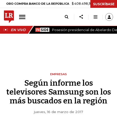
$ 408.498,97
+$ 8.753,81
+2,19%
O COMPRA BANCO DE LA REPÚBLICA
SUSCRÍBASE
EN VIVO
Posesión presidencial de Abelardo De 
EMPRESAS
Según informe los
televisores Samsung son los
más buscados en la región
jueves, 16 de marzo de 2017