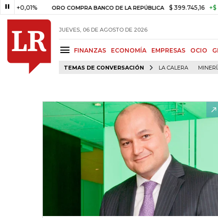
,01%
$ 399.745,16
+$ 2.295,71
ORO COMPRA BANCO DE LA REPÚBLICA
JUEVES, 06 DE AGOSTO DE 2026
FINANZAS
ECONOMÍA
EMPRESAS
OCIO
G
TEMAS DE CONVERSACIÓN
LA CALERA
MINER