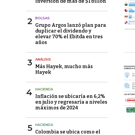
inversión de más de $1 billón
2
BOLSAS
Grupo Argos lanzó plan para
duplicar el dividendo y
elevar 70% el Ebitda en tres
años
3
ANÁLISIS
Más Hayek, mucho más
Hayek
4
HACIENDA
Inflación se ubicaría en 6,2%
en julio y regresaría a niveles
máximos de 2024
5
HACIENDA
Colombia se ubica como el