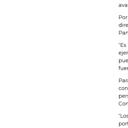
ava
Por
dir
Pa
“Es
eje
pue
fuer
Par
con
per
Con
“Lo
por