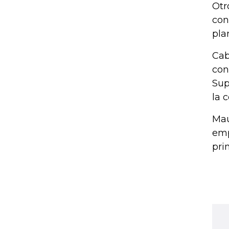
Otr
con
pla
Cab
con
Sup
la 
Mau
emp
pri