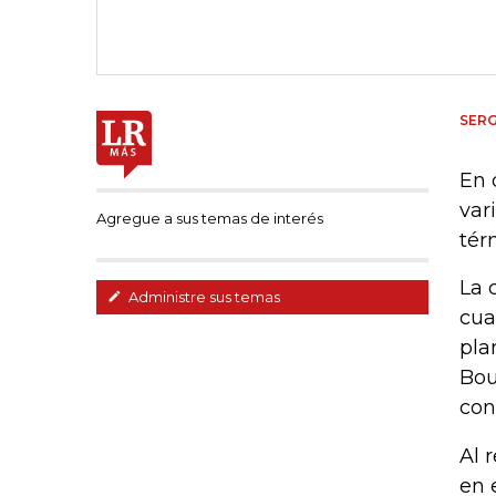
SER
En 
var
Agregue a sus temas de interés
tér
La 
Administre sus temas
cua
pla
Bou
con
Al 
en 