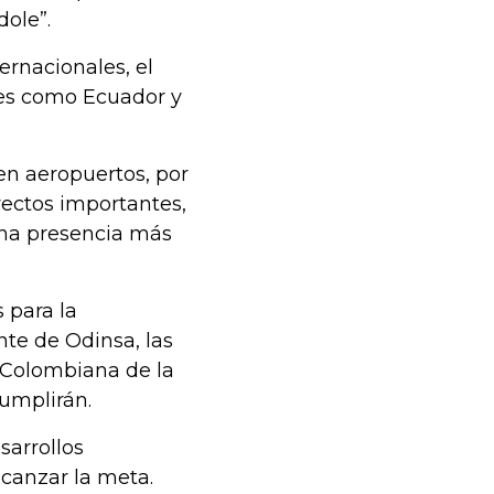
dole”.
ternacionales, el
íses como Ecuador y
en aeropuertos, por
ectos importantes,
una presencia más
 para la
te de Odinsa, las
 Colombiana de la
cumplirán.
sarrollos
lcanzar la meta.