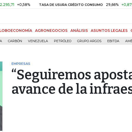
+0,58%
29,66%
+0,87%
+3,0
TASA DE USURA CRÉDITO CONSUMO
LOBOECONOMÍA
AGRONEGOCIOS
ANÁLISIS
ASUNTOS LEGALES
ÍA
CARBÓN
VENEZUELA
PETRÓLEO
GRUPO ARGOS
EBITDA
AMÉ
EMPRESAS
“Seguiremos aposta
avance de la infrae