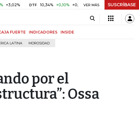
SUSCRÍBASE
2%
10,34%
+0,10%
+0,98%
$ 416,86
+$ 0,05
+0,01%
DTF
UVR
VER MÁS
CAJA FUERTE
INDICADORES
INSIDE
RICA LATINA
MOROSIDAD
ndo por el
structura”: Ossa