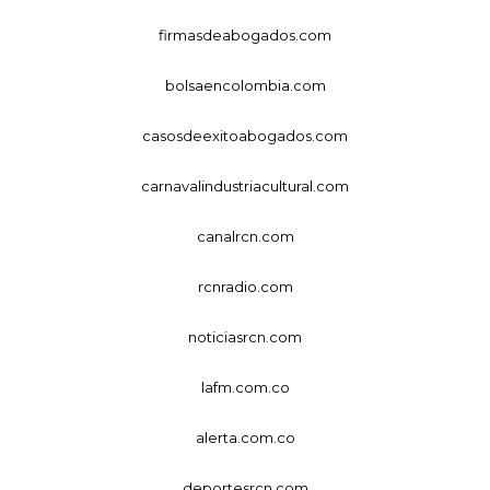
firmasdeabogados.com
bolsaencolombia.com
casosdeexitoabogados.com
carnavalindustriacultural.com
canalrcn.com
rcnradio.com
noticiasrcn.com
lafm.com.co
alerta.com.co
deportesrcn.com