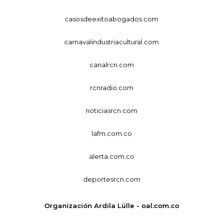
casosdeexitoabogados.com
carnavalindustriacultural.com
canalrcn.com
rcnradio.com
noticiasrcn.com
lafm.com.co
alerta.com.co
deportesrcn.com
Organización Ardila Lülle - oal.com.co