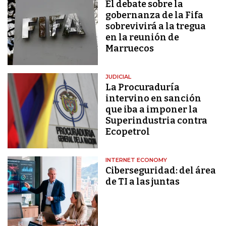
El debate sobre la
gobernanza de la Fifa
sobrevivirá a la tregua
en la reunión de
Marruecos
JUDICIAL
La Procuraduría
intervino en sanción
que iba a imponer la
Superindustria contra
Ecopetrol
INTERNET ECONOMY
Ciberseguridad: del área
de TI a las juntas