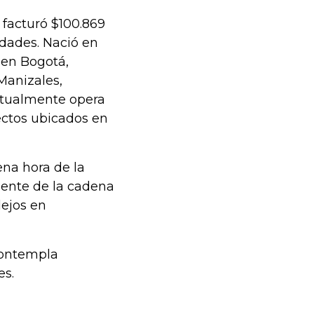
 facturó $100.869
dades. Nació en
 en Bogotá,
Manizales,
Actualmente opera
ectos ubicados en
ena hora de la
dente de la cadena
lejos en
 contempla
es.