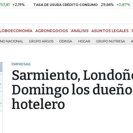
2,19%
29,66%
+0,87%
+3,02%
TASA DE USURA CRÉDITO CONSUMO
LOBOECONOMÍA
AGRONEGOCIOS
ANÁLISIS
ASUNTOS LEGALES
RNO NACIONAL
GRUPO ARGOS
ODINSA
HOGAR
GRUPO NUTRESA
A
EMPRESAS
Sarmiento, Londoñ
Domingo los dueños
hotelero