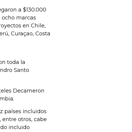
legaron a $130.000
n: ocho marcas
oyectos en Chile,
erú, Curaçao, Costa
on toda la
andro Santo
oteles Decameron
ombia.
 países incluidos
 entre otros, cabe
do incluido