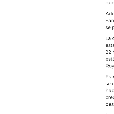
que
Ade
San
se 
La 
est
22 
est
Roy
Fra
se 
hab
cre
des