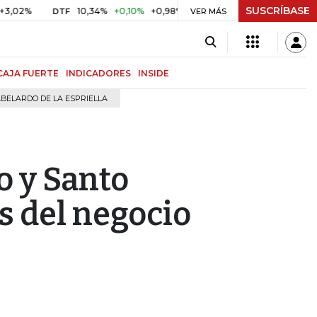
SUSCRÍBASE
10,34%
+0,10%
+0,98%
$ 416,96
+$ 0,05
+0,01%
DTF
UVR
VER MÁS
CAJA FUERTE
INDICADORES
INSIDE
BELARDO DE LA ESPRIELLA
o y Santo
 del negocio