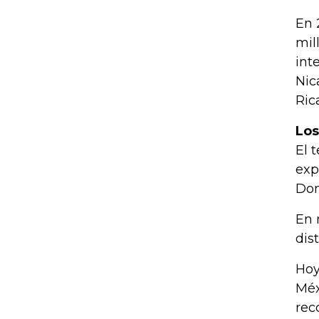
En 
mil
int
Nic
Ric
Los
El 
exp
Dom
En 
dis
Hoy
Méx
rec