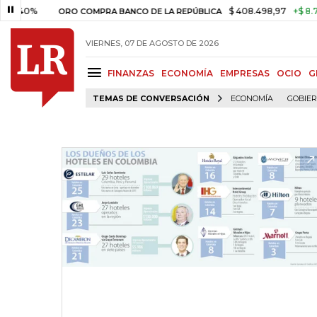
%
$ 408.498,97
+$ 8.753,81
+
ORO COMPRA BANCO DE LA REPÚBLICA
VIERNES, 07 DE AGOSTO DE 2026
FINANZAS
ECONOMÍA
EMPRESAS
OCIO
G
TEMAS DE CONVERSACIÓN
ECONOMÍA
GOBIE