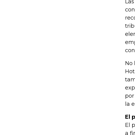
Las
con
rec
tri
ele
emp
con
No 
Hot
tam
exp
por
la 
El 
El 
a f