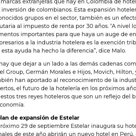
 marcas extranjeras que hay en Colombia de hotel
 inversión de colombianos. Esta expansión hoteler
onocidos grupos en el sector, también es un efect
butaria al impuesto de renta por 30 años. “A nivel l
mentos importantes para que haya un auge de en
resarios a la industria hotelera es la exención tri
 esta ayuda ha hecho la diferencia”, dice Malo.
hay que dejar a un lado a las demás cadenas com
el Group, Germán Morales e Hijos, Movich, Hilton, y
bién han aportado al reconocimiento de la industri
ertos, el futuro de la hotelería en los próximos añ
 estos tres reyes hoteleros que son un reflejo de
economía.
plan de expansión de Estelar
próximo 29 de septiembre Estelar inaugura su hotel
inales de este año abrirán un nuevo hotel en Perú,