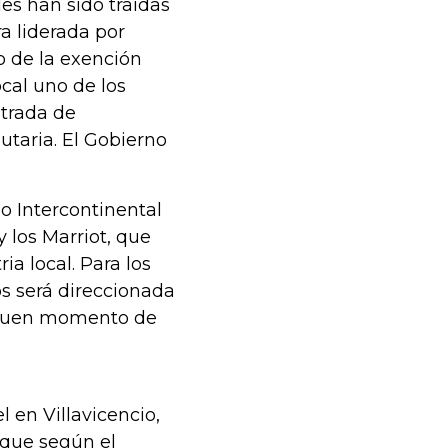
es han sido traídas
a liderada por
o de la exención
ocal uno de los
trada de
butaria. El Gobierno
o Intercontinental
 los Marriot, que
a local. Para los
os será direccionada
l buen momento de
 en Villavicencio,
 que según el