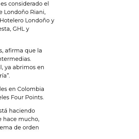
es considerado el
ge Londoño Riani,
 Hotelero Londoño y
esta, GHL y
, afirma que la
ntermedias.
, ya abrimos en
ía”.
eles en Colombia
les Four Points.
está haciendo
ue hace mucho,
 tema de orden