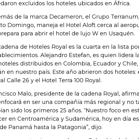
daron excluidos los hoteles ubicados en África.
más de la marca Decameron, el Grupo Terranum,
to Domingo, maneja el Hotel Aloft cerca al aerop
prepara para abrir el hotel de lujo W en Usaquén.
cadena de Hoteles Royal es la cuarta en la lista p
ablecimientos. Alejandro Estefan, es quien lidera l
hoteles distribuidos en Colombia, Ecuador y Chile, 
án en nuestro país. Este año abrieron dos hoteles:
al Calle 26 y el Hotel Terra 100 Royal.
ncisco Malo, presidente de la cadena Royal, afir
enfocará en ser una compañía más regional y no t
ían sido los primeros 25 años. “Nuestro foco en 
cer en Centroamérica y Sudamérica, hoy en día e
de Panamá hasta la Patagonia”, dijo.