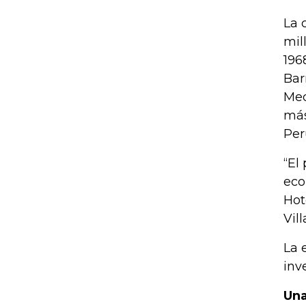
La 
mil
196
Bar
Med
más
Per
“El
eco
Hot
Vil
La 
inv
Una