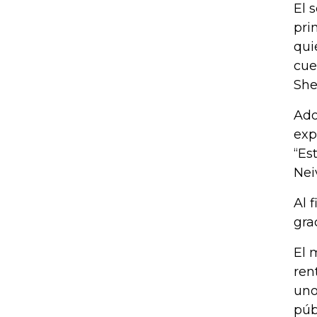
El 
pri
qui
cue
She
Ado
exp
“Es
Nei
Al 
gra
El 
ren
uno
púb