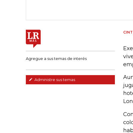
CINT
Exe
viv
Agregue a sus temas de interés
emp
Aun
Administre sus temas
jug
hot
Lon
Con
col
hab