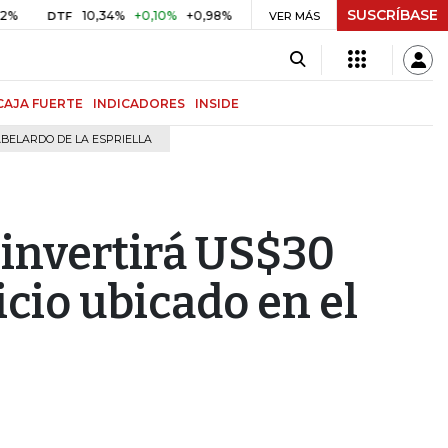
SUSCRÍBASE
10,34%
+0,10%
+0,98%
$ 416,96
+$ 0,05
+0,01%
DTF
UVR
VER MÁS
BIT
CAJA FUERTE
INDICADORES
INSIDE
BELARDO DE LA ESPRIELLA
invertirá US$30
icio ubicado en el