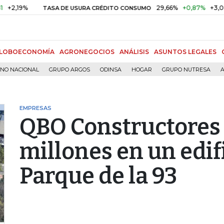
%
29,66%
+0,87%
+3,02%
TASA DE USURA CRÉDITO CONSUMO
LOBOECONOMÍA
AGRONEGOCIOS
ANÁLISIS
ASUNTOS LEGALES
RNO NACIONAL
GRUPO ARGOS
ODINSA
HOGAR
GRUPO NUTRESA
A
EMPRESAS
QBO Constructores 
millones en un edif
Parque de la 93