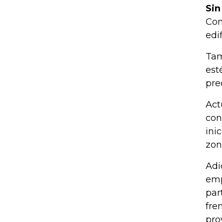
Sin
Com
edi
Tam
est
prec
Act
con
ini
zon
Adi
emp
par
fre
pro