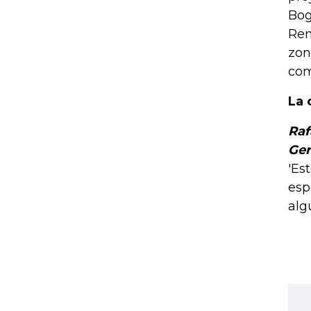
Bog
Ren
zon
com
La 
Raf
Ger
'Es
esp
alg