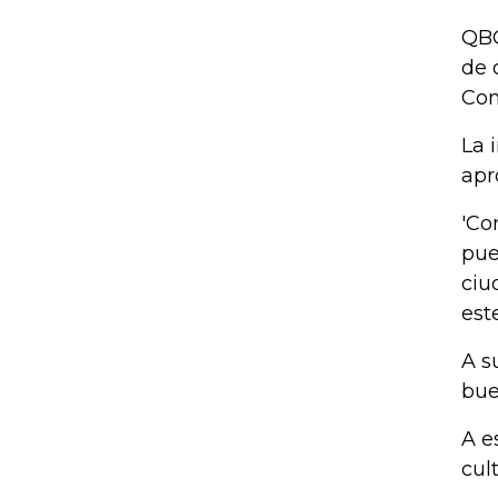
QBO
de 
Con
La 
apr
'Co
pue
ciu
est
A s
bue
A e
cul