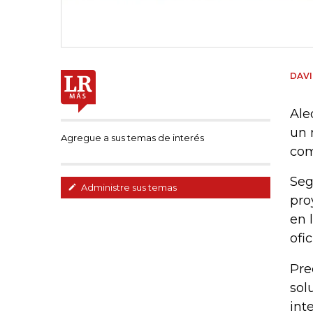
DAVI
Ale
un 
Agregue a sus temas de interés
com
Seg
Administre sus temas
pro
en 
ofi
Pre
sol
int