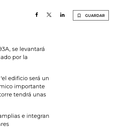
GUARDAR
 93A, se levantará
ado por la
l edificio será un
ómico importante
 torre tendrá unas
 amplias e integran
ares