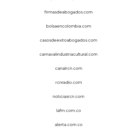
firmasdeabogados.com
bolsaencolombia.com
casosdeexitoabogados.com
carnavalindustriacultural.com
canalrcn.com
rcnradio.com
noticiasrcn.com
lafm.com.co
alerta.com.co