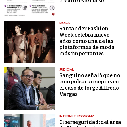
crédito este curso
MODA
Santander Fashion
Week celebra nueve
años como una de las
plataformas de moda
más importantes
JUDICIAL
Sanguino señaló que no
compulsaron copias en
el caso de Jorge Alfredo
Vargas
INTERNET ECONOMY
Ciberseguridad: del área