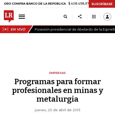
$ 408.498,97
+$ 8.753,81
+2,19%
OMPRA BANCO DE LA REPÚBLICA
SUSCRÍBASE
EN VIVO
Posesión presidencial de Abelardo de la Espriell
EMPRESAS
Programas para formar
profesionales en minas y
metalurgia
jueves, 25 de abril de 2013