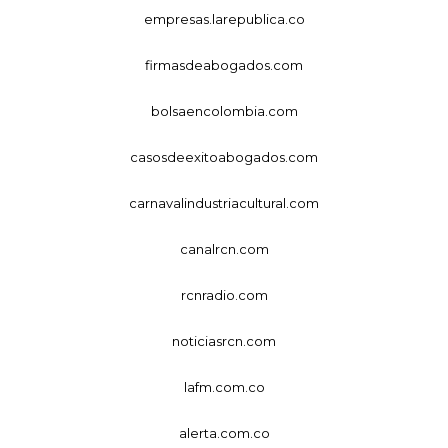
empresas.larepublica.co
firmasdeabogados.com
bolsaencolombia.com
casosdeexitoabogados.com
carnavalindustriacultural.com
canalrcn.com
rcnradio.com
noticiasrcn.com
lafm.com.co
alerta.com.co