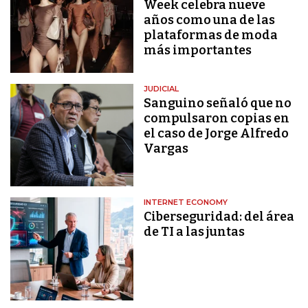
Week celebra nueve
años como una de las
plataformas de moda
más importantes
JUDICIAL
Sanguino señaló que no
compulsaron copias en
el caso de Jorge Alfredo
Vargas
INTERNET ECONOMY
Ciberseguridad: del área
de TI a las juntas