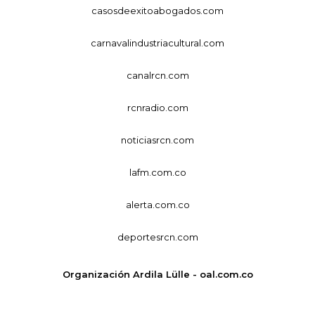
casosdeexitoabogados.com
carnavalindustriacultural.com
canalrcn.com
rcnradio.com
noticiasrcn.com
lafm.com.co
alerta.com.co
deportesrcn.com
Organización Ardila Lülle - oal.com.co