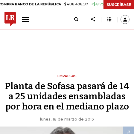
$ 408.498,97
+$ 8.753,81
+2,19%
NCO DE LA REPÚBLICA
TASA DE
SUSCRÍBASE
EMPRESAS
Planta de Sofasa pasará de 14
a 25 unidades ensambladas
por hora en el mediano plazo
lunes, 18 de marzo de 2013