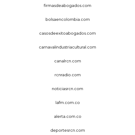
firmasdeabogados.com
bolsaencolombia.com
casosdeexitoabogados.com
carnavalindustriacultural.com
canalrcn.com
rcnradio.com
noticiasrcn.com
lafm.com.co
alerta.com.co
deportesrcn.com