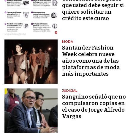
que usted debe seguir si
quiere solicitar un
crédito este curso
MODA
Santander Fashion
Week celebra nueve
años como una de las
plataformas de moda
más importantes
JUDICIAL
Sanguino señaló que no
compulsaron copias en
el caso de Jorge Alfredo
Vargas