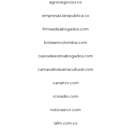
agronegocios.co
empresas.larepublica.co
firmasdeabogados.com
bolsaencolombia.com
casosdeexitoabogados.com
carnavalindustriacultural.com
canalrcn.com
rcnradio.com
noticiasrcn.com
lafm.com.co