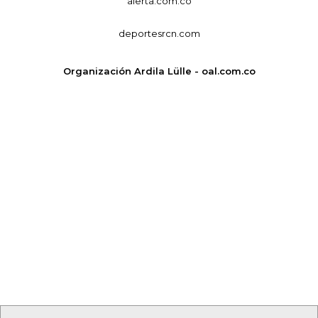
alerta.com.co
deportesrcn.com
Organización Ardila Lülle - oal.com.co