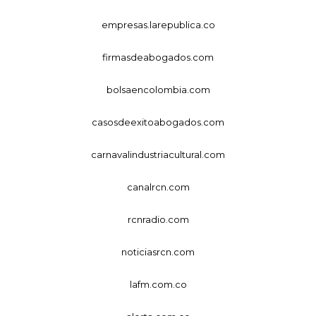
empresas.larepublica.co
firmasdeabogados.com
bolsaencolombia.com
casosdeexitoabogados.com
carnavalindustriacultural.com
canalrcn.com
rcnradio.com
noticiasrcn.com
lafm.com.co