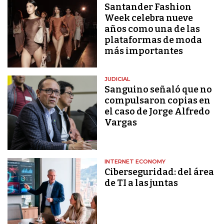
Santander Fashion
Week celebra nueve
años como una de las
plataformas de moda
más importantes
JUDICIAL
Sanguino señaló que no
compulsaron copias en
el caso de Jorge Alfredo
Vargas
INTERNET ECONOMY
Ciberseguridad: del área
de TI a las juntas