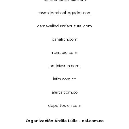
casosdeexitoabogados.com
carnavalindustriacultural.com
canalrcn.com
rcnradio.com
noticiasrcn.com
lafm.com.co
alerta.com.co
deportesrcn.com
Organización Ardila Lülle - oal.com.co