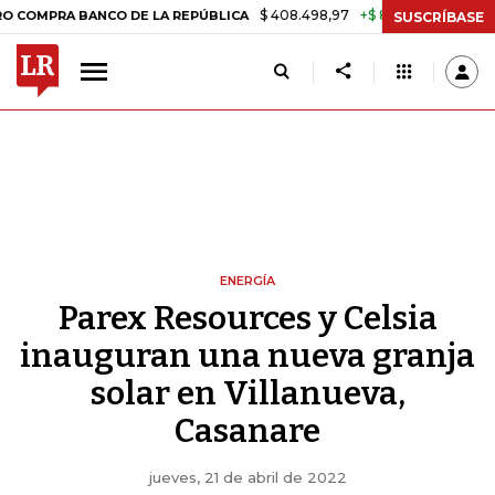
$ 408.498,97
+$ 8.753,81
+2,19%
 BANCO DE LA REPÚBLICA
TASA
SUSCRÍBASE
ENERGÍA
Parex Resources y Celsia
inauguran una nueva granja
solar en Villanueva,
Casanare
jueves, 21 de abril de 2022