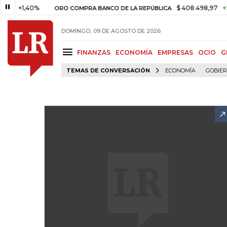
,40%
$ 408.498,97
+$ 8.753,
ORO COMPRA BANCO DE LA REPÚBLICA
DOMINGO, 09 DE AGOSTO DE 2026
FINANZAS
ECONOMÍA
EMPRESAS
OCIO
G
TEMAS DE CONVERSACIÓN
ECONOMÍA
GOBIE