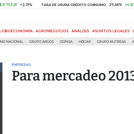
81
+2,19%
29,66%
+0,87%
+3,
TASA DE USURA CRÉDITO CONSUMO
LOBOECONOMÍA
AGRONEGOCIOS
ANÁLISIS
ASUNTOS LEGALES
RNO NACIONAL
GRUPO ARGOS
ODINSA
HOGAR
GRUPO NUTRESA
A
EMPRESAS
Para mercadeo 2013