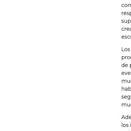
com
res
sup
cre
esc
Los
pro
de 
eve
muc
hab
seg
muc
Ade
los