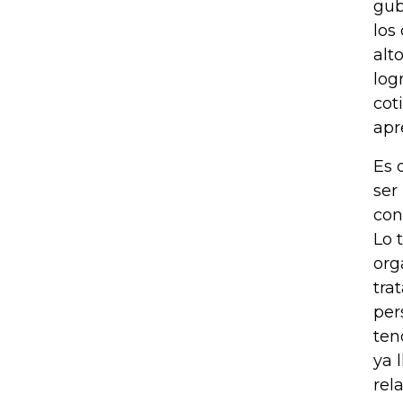
gub
los
alt
log
cot
apr
Es 
ser
con
Lo 
org
tra
per
ten
ya 
rel