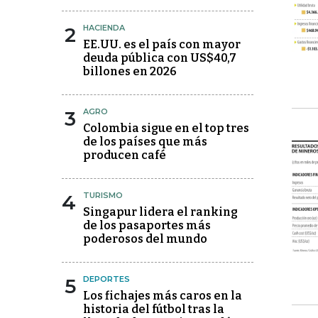
2
HACIENDA
EE.UU. es el país con mayor
deuda pública con US$40,7
billones en 2026
3
AGRO
Colombia sigue en el top tres
de los países que más
producen café
4
TURISMO
Singapur lidera el ranking
de los pasaportes más
poderosos del mundo
5
DEPORTES
Los fichajes más caros en la
historia del fútbol tras la