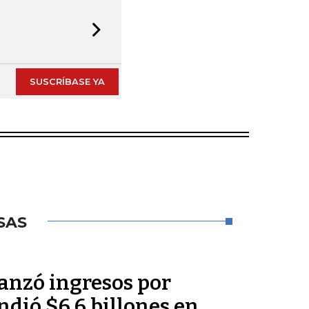
Next slide
SUSCRÍBASE YA
SAS
anzó ingresos por
ndió $6,6 billones en