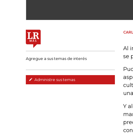
CARL
Al 
se 
Agregue a sus temas de interés
Pud
asp
Administre sus temas
cul
una
Y a
mar
pre
con