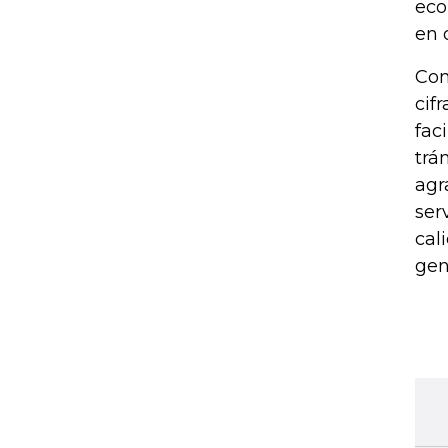
eco
en 
Com
cif
fac
trá
agr
ser
cal
gen