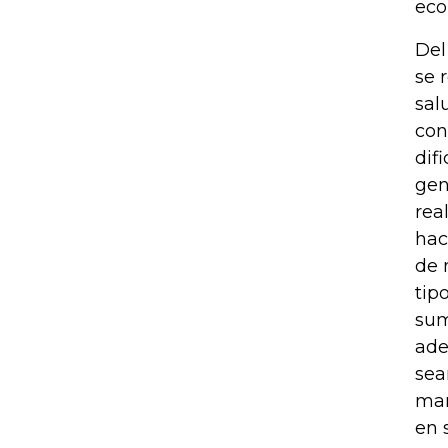
eco
Del
se 
sal
con
dif
gen
rea
hac
de 
tip
sum
ade
sea
man
en 