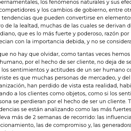
ernamentales, los fenómenos naturales y sus efec
 competidores y los cambios de gobierno, entre ot
o tendencias que pueden convertirse en elementos
ro de la lealtad, muchas de las cuales se derivan 
idiano, que es lo más fuerte y poderoso, razón por 
ecian con la importancia debida, y no se consider
que no hay que olvidar, como tantas veces hemos
 humano, por el hecho de ser cliente, no deja de 
 los sentimientos y actitudes de un ser humano c
triste es que muchas personas de mercadeo, y del 
anización, han perdido de vista esta realidad, hab
tando a los clientes como objetos, como si los sen
sona se perdieran por el hecho de ser un cliente. 
dencias se están analizando como las más fuertes
lleva más de 2 semanas de recorrido: las influenci
acionamiento, las de compromiso y, las generadora