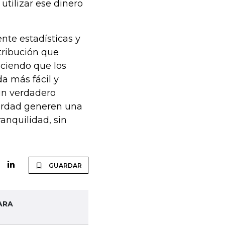
utilizar ese dinero
nte estadísticas y
stribución que
haciendo que los
da más fácil y
 un verdadero
 verdad generen una
ranquilidad, sin
GUARDAR
ARA