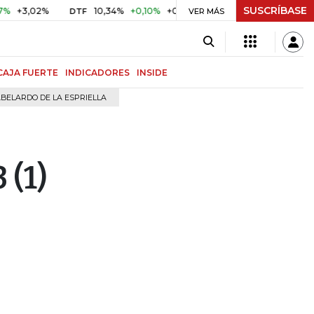
SUSCRÍBASE
02%
10,34%
+0,10%
+0,98%
$ 417,01
+$ 0,05
+0,01
DTF
UVR
VER MÁS
CAJA FUERTE
INDICADORES
INSIDE
BELARDO DE LA ESPRIELLA
 (1)