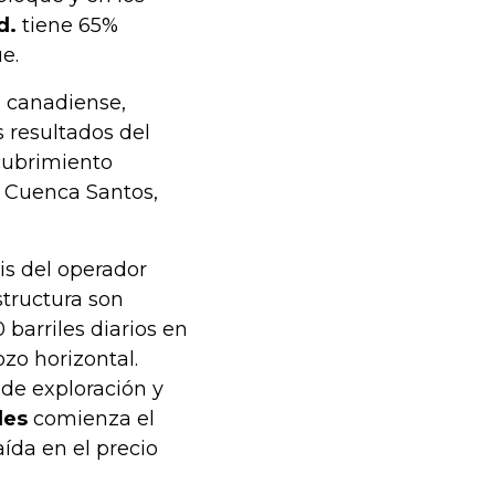
d.
tiene 65%
e.
ra canadiense,
resultados del
cubrimiento
a Cuenca Santos,
sis del operador
structura son
 barriles diarios en
ozo horizontal.
de exploración y
les
comienza el
aída en el precio