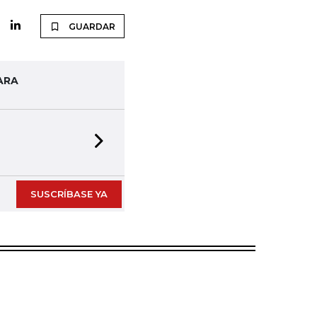
GUARDAR
ARA
Next slide
SUSCRÍBASE YA