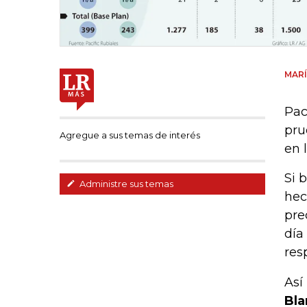
MARÍ
Pac
pru
Agregue a sus temas de interés
en 
Si 
Administre sus temas
hec
pre
día
res
Así
Bla