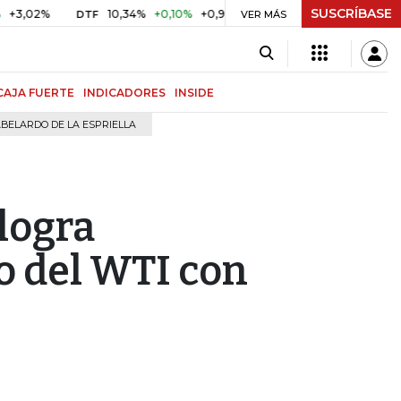
SUSCRÍBASE
%
10,34%
+0,10%
+0,98%
$ 417,01
+$ 0,05
+0,01%
DTF
UVR
VER MÁS
CAJA FUERTE
INDICADORES
INSIDE
BELARDO DE LA ESPRIELLA
 logra
o del WTI con