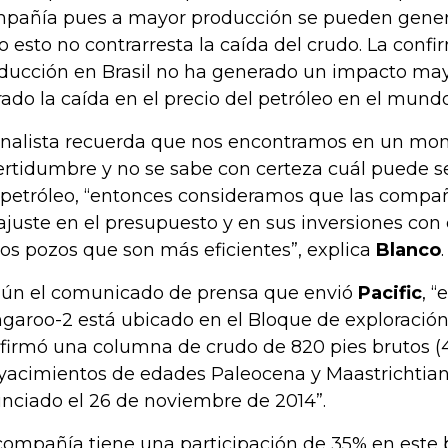
pañía pues a mayor producción se pueden gener
o esto no contrarresta la caída del crudo. La confi
ducción en Brasil no ha generado un impacto may
rado la caída en el precio del petróleo en el mundo
analista recuerda que nos encontramos en un m
ertidumbre y no se sabe con certeza cuál puede se
 petróleo, “entonces consideramos que las compa
ajuste en el presupuesto y en sus inversiones con e
los pozos que son más eficientes”, explica
Blanco
.
ún el comunicado de prensa que envió
Pacific
, 
garoo-2 está ubicado en el Bloque de exploración
firmó una columna de crudo de 820 pies brutos (4
 yacimientos de edades Paleocena y Maastrichtiana
nciado el 26 de noviembre de 2014”.
compañía tiene una participación de 35% en este 