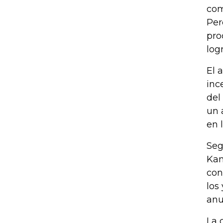
com
Per
pro
log
El 
inc
del
un 
en 
Seg
Kan
con
los
anu
La 