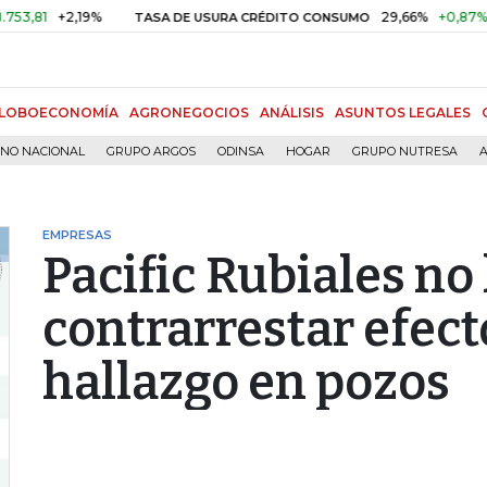
+2,19%
29,66%
+0,87%
+3,02
TASA DE USURA CRÉDITO CONSUMO
LOBOECONOMÍA
AGRONEGOCIOS
ANÁLISIS
ASUNTOS LEGALES
RNO NACIONAL
GRUPO ARGOS
ODINSA
HOGAR
GRUPO NUTRESA
A
EMPRESAS
Pacific Rubiales no
contrarrestar efect
hallazgo en pozos