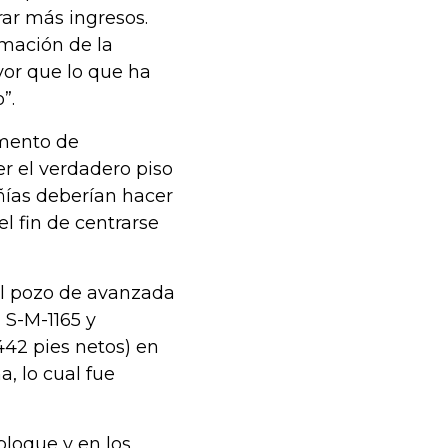
ar más ingresos.
rmación de la
or que lo que ha
”.
omento de
r el verdadero piso
ñías deberían hacer
l fin de centrarse
“el pozo de avanzada
 S-M-1165 y
42 pies netos) en
, lo cual fue
bloque y en los