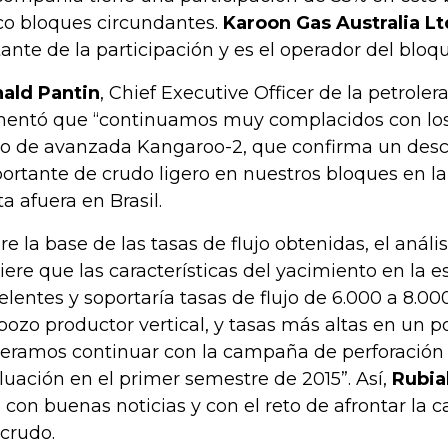
co bloques circundantes.
Karoon Gas Australia Lt
tante de la participación y es el operador del bloqu
ald Pantin
, Chief Executive Officer de la petrole
entó que “continuamos muy complacidos con los 
o de avanzada Kangaroo-2, que confirma un des
ortante de crudo ligero en nuestros bloques en l
ta afuera en Brasil.
re la base de las tasas de flujo obtenidas, el análi
iere que las características del yacimiento en la e
elentes y soportaría tasas de flujo de 6.000 a 8.000
pozo productor vertical, y tasas más altas en un p
eramos continuar con la campaña de perforación 
luación en el primer semestre de 2015”. Así,
Rubia
 con buenas noticias y con el reto de afrontar la c
 crudo.