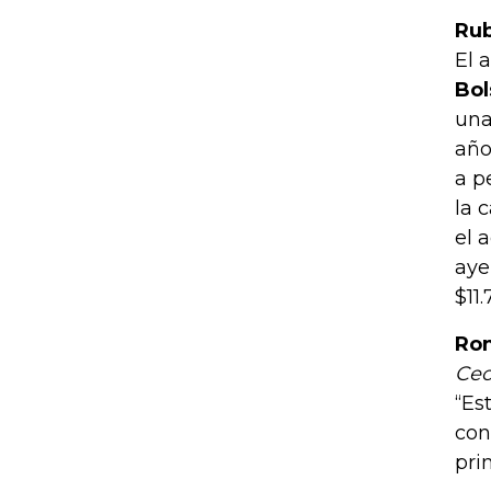
Rub
El 
Bol
una
año
a p
la 
el 
aye
$11.
Ron
Ceo
“Es
con
pri