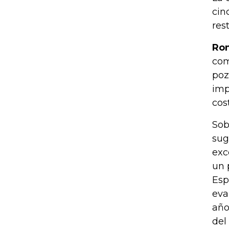
cin
res
Ron
com
poz
imp
cos
Sob
sug
exc
un 
Esp
eva
año
del