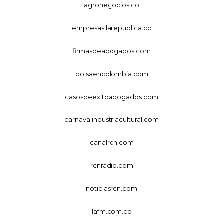
agronegocios.co
empresas.larepublica.co
firmasdeabogados.com
bolsaencolombia.com
casosdeexitoabogados.com
carnavalindustriacultural.com
canalrcn.com
rcnradio.com
noticiasrcn.com
lafm.com.co