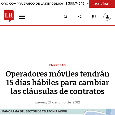
$ 399.745,16
+$ 2.295,71
+0,58%
PRA BANCO DE LA REPÚBLICA
TA
SUSCRÍBASE
EMPRESAS
Operadores móviles tendrán
15 días hábiles para cambiar
las cláusulas de contratos
jueves, 21 de junio de 2012