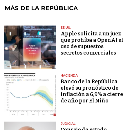
MÁS DE LA REPÚBLICA
EE.UU.
Apple solicita a un juez
que prohíba a OpenAI el
uso de supuestos
secretos comerciales
HACIENDA
Banco de la República
elevó su pronóstico de
inflación a 6,9% a cierre
de año por El Niño
JUDICIAL
Consejo de Estado