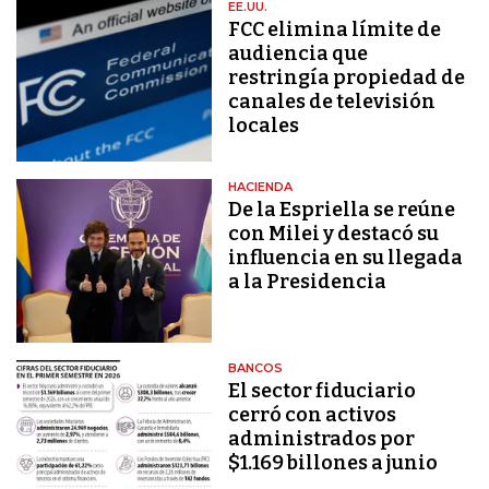
EE.UU.
FCC elimina límite de
audiencia que
restringía propiedad de
canales de televisión
locales
HACIENDA
De la Espriella se reúne
con Milei y destacó su
influencia en su llegada
a la Presidencia
BANCOS
El sector fiduciario
cerró con activos
administrados por
$1.169 billones a junio