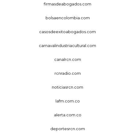
firmasdeabogados.com
bolsaencolombia.com
casosdeexitoabogados.com
carnavalindustriacultural.com
canalrcn.com
rcnradio.com
noticiasrcn.com
lafm.com.co
alerta.com.co
deportesrcn.com