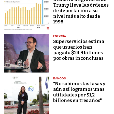
Trump lleva las órdenes
de deportación a su
nivel más alto desde
1998
ENERGÍA
Superservicios estima
que usuarios han
pagado $24,9 billones
por obras inconclusas
BANCOS
"No subimos las tasas y
aún así logramos unas
utilidades por $1,2
billones en tres años"