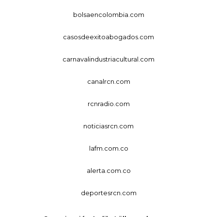
bolsaencolombia.com
casosdeexitoabogados.com
carnavalindustriacultural.com
canalrcn.com
rcnradio.com
noticiasrcn.com
lafm.com.co
alerta.com.co
deportesrcn.com