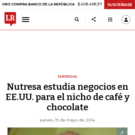
$ 408.498,97
+$ 8.753,81
+2,19%
MPRA BANCO DE LA REPÚBLICA
T
SUSCRÍBASE
EMPRESAS
Nutresa estudia negocios en
EE.UU. para el nicho de café y
chocolate
jueves, 15 de mayo de 2014