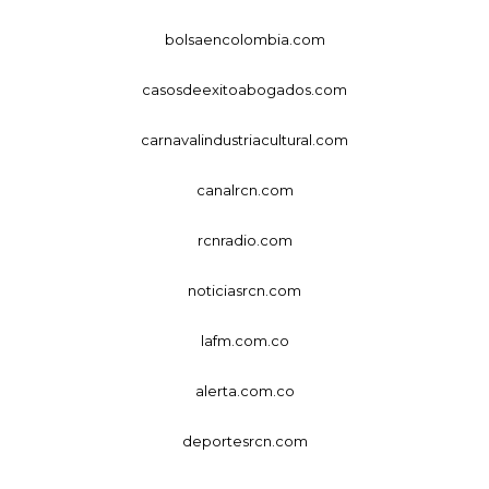
bolsaencolombia.com
casosdeexitoabogados.com
carnavalindustriacultural.com
canalrcn.com
rcnradio.com
noticiasrcn.com
lafm.com.co
alerta.com.co
deportesrcn.com