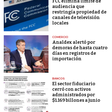
FCC elimina límite de
audiencia que
restringía propiedad de
canales de televisión
locales
COMERCIO
Analdex alertó por
demoras de hasta cuatro
días en registros de
importación
BANCOS
El sector fiduciario
cerró con activos
administrados por
$1.169 billones a junio