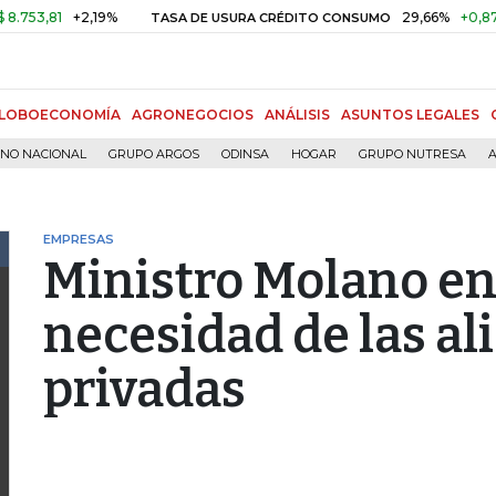
81
+2,19%
29,66%
+0,87%
+3
TASA DE USURA CRÉDITO CONSUMO
LOBOECONOMÍA
AGRONEGOCIOS
ANÁLISIS
ASUNTOS LEGALES
RNO NACIONAL
GRUPO ARGOS
ODINSA
HOGAR
GRUPO NUTRESA
A
EMPRESAS
Ministro Molano enf
necesidad de las al
privadas