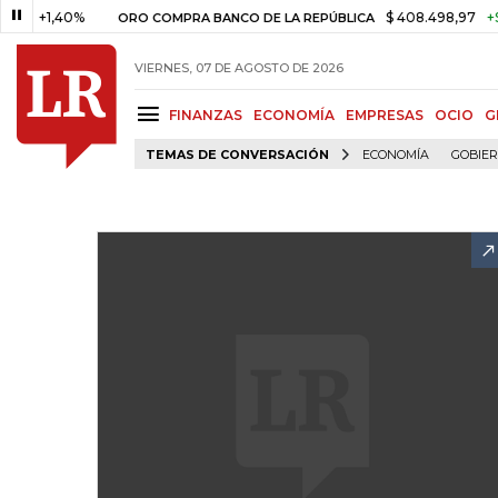
1,40%
$ 408.498,97
+$ 8.753,
ORO COMPRA BANCO DE LA REPÚBLICA
VIERNES, 07 DE AGOSTO DE 2026
FINANZAS
ECONOMÍA
EMPRESAS
OCIO
G
TEMAS DE CONVERSACIÓN
ECONOMÍA
GOBIE