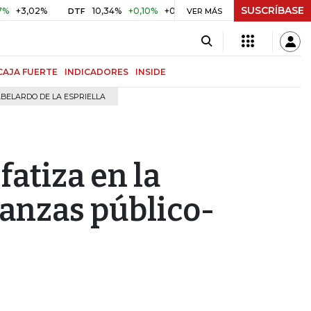
SUSCRÍBASE
,02%
10,34%
+0,10%
+0,98%
$ 416,91
+$ 0,05
+0,01
DTF
UVR
VER MÁS
CAJA FUERTE
INDICADORES
INSIDE
BELARDO DE LA ESPRIELLA
atiza en la
ianzas público-