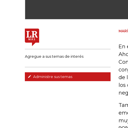
MARÍ
En 
Ahc
Agregue a sus temas de interés
Com
con
de 
Administre sus temas
los
neg
Tam
eme
muy