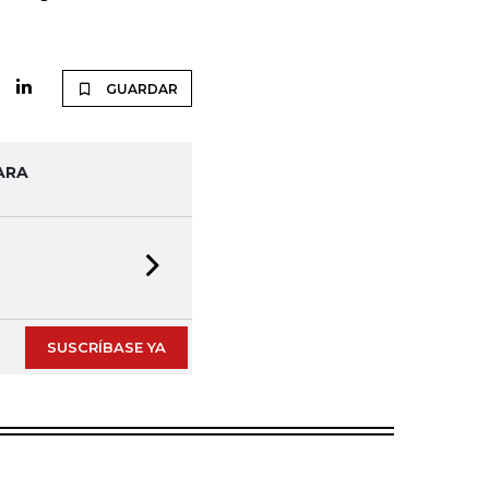
GUARDAR
ARA
Next slide
SUSCRÍBASE YA