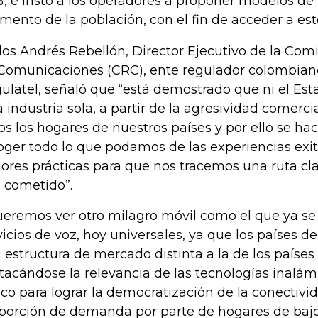
, e instó a los operadores a proponer modelos de
mento de la población, con el fin de acceder a est
los Andrés Rebellón, Director Ejecutivo de la Com
Comunicaciones (CRC), ente regulador colombian
ulatel, señaló que “está demostrado que ni el Est
la industria sola, a partir de la agresividad comerci
os los hogares de nuestros países y por ello se ha
oger todo lo que podamos de las experiencias exit
ores prácticas para que nos tracemos una ruta cla
o cometido”.
eremos ver otro milagro móvil como el que ya se 
vicios de voz, hoy universales, ya que los países de
 estructura de mercado distinta a la de los países
tacándose la relevancia de las tecnologías inalám
tico para lograr la democratización de la conectivid
porción de demanda por parte de hogares de bajos