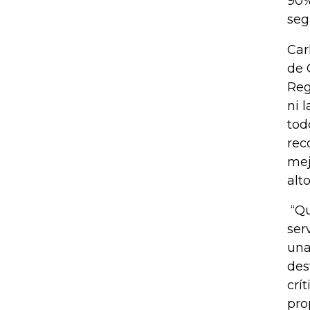
90%
seg
Car
de 
Reg
ni 
tod
rec
mej
alt
“Qu
ser
una
des
crí
pro