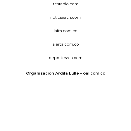
rcnradio.com
noticiasrcn.com
lafm.com.co
alerta.com.co
deportesrcn.com
Organización Ardila Lülle - oal.com.co