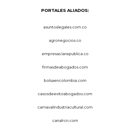
PORTALES ALIADOS:
asuntoslegales.com.co
agronegocios.co
empresas.larepublica.co
firmasdeabogados.com
bolsaencolombia.com
casosdeexitoabogados.com
carnavalindustriacultural.com
canalrcn.com