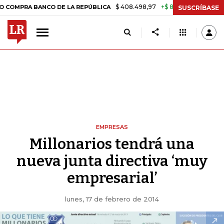
$ 408.498,97
+$ 8.753,81
+2,19%
BANCO DE LA REPÚBLICA
TASA D
SUSCRÍBASE
EMPRESAS
Millonarios tendrá una
nueva junta directiva ‘muy
empresarial’
lunes, 17 de febrero de 2014