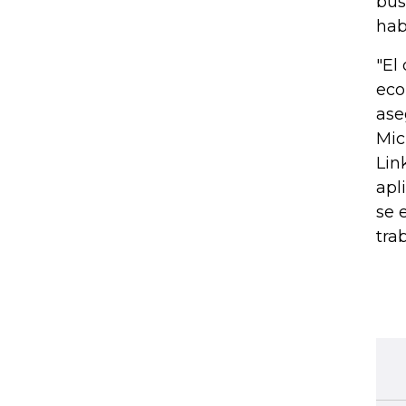
bús
hab
"El
eco
ase
Mic
Lin
apl
se 
tra