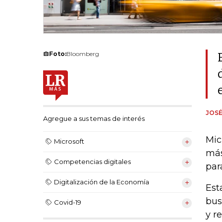
Foto:
Bloomberg
JOSÉ
Agregue a sus temas de interés
Mic
Microsoft
más
Competencias digitales
para
Digitalización de la Economía
Est
bus
Covid-19
y r