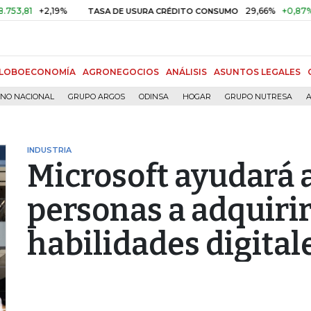
+2,19%
29,66%
+0,87%
+3,0
TASA DE USURA CRÉDITO CONSUMO
LOBOECONOMÍA
AGRONEGOCIOS
ANÁLISIS
ASUNTOS LEGALES
RNO NACIONAL
GRUPO ARGOS
ODINSA
HOGAR
GRUPO NUTRESA
A
INDUSTRIA
Microsoft ayudará a
personas a adquiri
habilidades digital