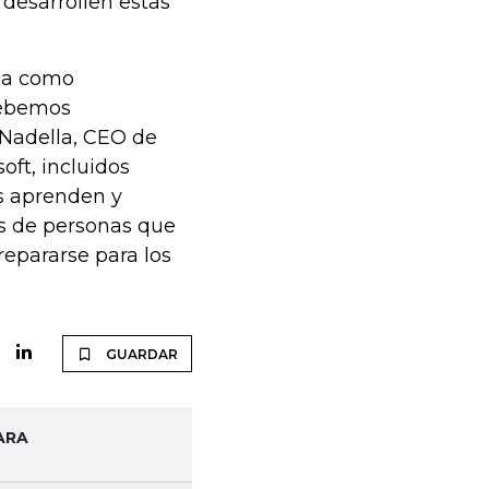
desarrollen estas
ica como
debemos
 Nadella, CEO de
oft, incluidos
s aprenden y
es de personas que
repararse para los
GUARDAR
ARA