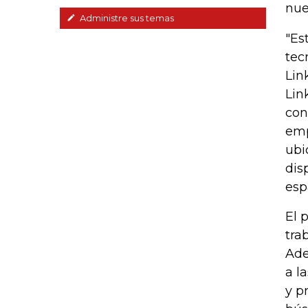
nue
Administre sus temas
"Es
tec
Lin
Lin
con
emp
ubi
dis
esp
El 
tra
Ade
a l
y p