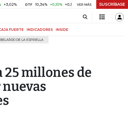
SUSCRÍBASE
2%
10,34%
+0,10%
+0,98%
$ 416,96
+$ 0,05
+0,01%
DTF
UVR
VER MÁS
CAJA FUERTE
INDICADORES
INSIDE
BELARDO DE LA ESPRIELLA
 25 millones de
r nuevas
es