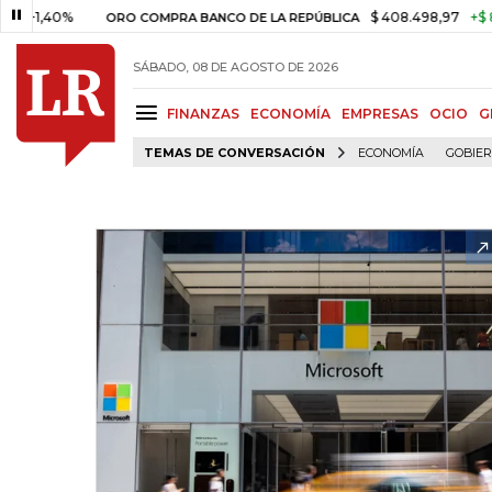
40%
$ 408.498,97
+$ 8.753,81
ORO COMPRA BANCO DE LA REPÚBLICA
SÁBADO, 08 DE AGOSTO DE 2026
FINANZAS
ECONOMÍA
EMPRESAS
OCIO
G
TEMAS DE CONVERSACIÓN
ECONOMÍA
GOBIE