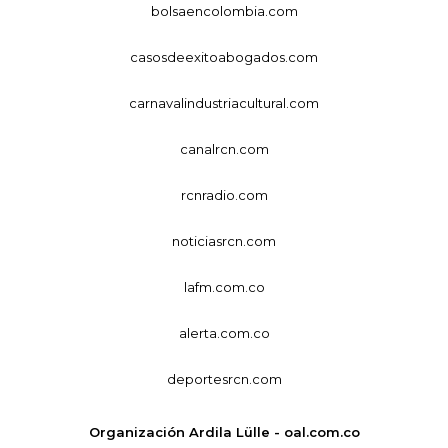
bolsaencolombia.com
casosdeexitoabogados.com
carnavalindustriacultural.com
canalrcn.com
rcnradio.com
noticiasrcn.com
lafm.com.co
alerta.com.co
deportesrcn.com
Organización Ardila Lülle - oal.com.co