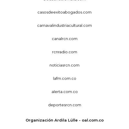
casosdeexitoabogados.com
carnavalindustriacultural.com
canalrcn.com
rcnradio.com
noticiasrcn.com
lafm.com.co
alerta.com.co
deportesrcn.com
Organización Ardila Lülle - oal.com.co